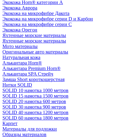
Экокожа Horn® категории A
Экокожа Аврора
Экокожа на микрофибре Дакота
Экокожа на микрофибре серии D и Карбон
Экокожа на микрофибре серии С
Экокожа Орегон
Яхтенные морские материалы
Яхтенные морские материалы
Мото материалы
Оригинальные авто материалы
Натуральная кожа
Алькантара Horn®
Алькантара Premium Horn®
Алькантара SPA Стрейч
Замша Short короткошерстная
Нитки SOLID
SOLID 10 намотка 1000 метров
SOLID 15 намотка 1500 метров
SOLID 20 намотка 600 метров
SOLID 30 намотка 900 метров
SOLID 40 намотка 1200 метров
SOLID 60 намотка 1800 метров
Карпет
Материалы для подложки
Образцы материалов