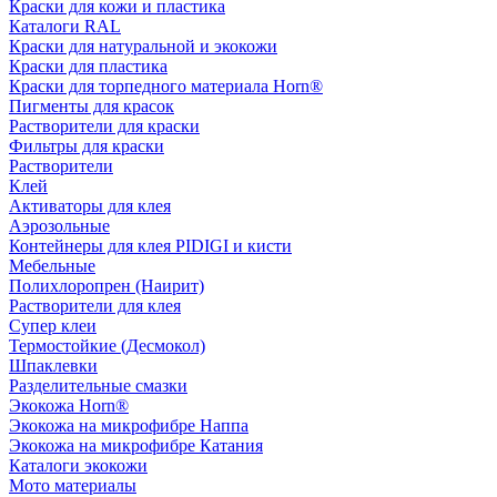
Краски для кожи и пластика
Каталоги RAL
Краски для натуральной и экокожи
Краски для пластика
Краски для торпедного материала Horn®
Пигменты для красок
Растворители для краски
Фильтры для краски
Растворители
Клей
Активаторы для клея
Аэрозольные
Контейнеры для клея PIDIGI и кисти
Мебельные
Полихлоропрен (Наирит)
Растворители для клея
Супер клеи
Термостойкие (Десмокол)
Шпаклевки
Разделительные смазки
Экокожа Horn®
Экокожа на микрофибре Наппа
Экокожа на микрофибре Катания
Каталоги экокожи
Мото материалы