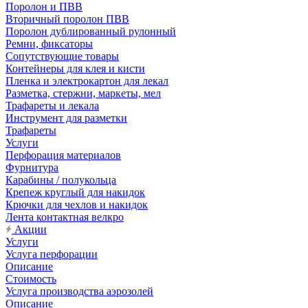
Поролон и ПВВ
Вторичный поролон ПВВ
Поролон дублированный рулонный
Ремни, фиксаторы
Сопутствующие товары
Контейнеры для клея и кисти
Пленка и электрокартон для лекал
Разметка, стержни, маркеты, мел
Трафареты и лекала
Инструмент для разметки
Трафареты
Услуги
Перфорация материалов
Фурнитура
Карабины / полукольца
Крепеж круглый для накидок
Крючки для чехлов и накидок
Лента контактная велкро
Акции
Услуги
Услуга перфорации
Описание
Стоимость
Услуга производства аэрозолей
Описание