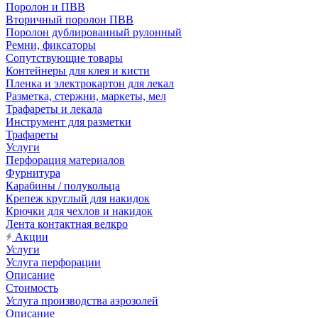
Поролон и ПВВ
Вторичный поролон ПВВ
Поролон дублированный рулонный
Ремни, фиксаторы
Сопутствующие товары
Контейнеры для клея и кисти
Пленка и электрокартон для лекал
Разметка, стержни, маркеты, мел
Трафареты и лекала
Инструмент для разметки
Трафареты
Услуги
Перфорация материалов
Фурнитура
Карабины / полукольца
Крепеж круглый для накидок
Крючки для чехлов и накидок
Лента контактная велкро
Акции
Услуги
Услуга перфорации
Описание
Стоимость
Услуга производства аэрозолей
Описание