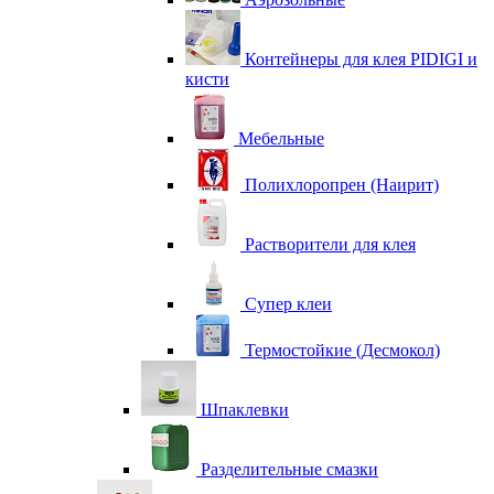
Контейнеры для клея PIDIGI и
кисти
Мебельные
Полихлоропрен (Наирит)
Растворители для клея
Супер клеи
Термостойкие (Десмокол)
Шпаклевки
Разделительные смазки