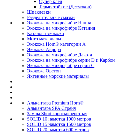
Супер клеи
Термостойкие (Десмокол)
Шпаклевки
Разделительные смазки
Экокожа на микрофибре Наппа
Экокожа на микрофибре Катания
Каталоги экокожи
Мото материалы
Экокожа Horn® категории A
Экокожа Аврора
Экокожа на микрофибре Дакота
Экокожа на микрофибре серии D и Карбон
Экокожа на микрофибре серии С
Экокожа Орегон
Яхтенные морские материалы
Алькантара Premium Horn®
Алькантара SPA Стрейч
Замша Short короткошерстная
SOLID 10 намотка 1000 метров
SOLID 15 намотка 1500 метров
SOLID 20 намотка 600 метров