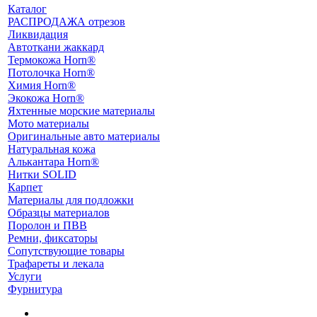
Каталог
РАСПРОДАЖА отрезов
Ликвидация
Автоткани жаккард
Термокожа Horn®
Потолочка Horn®
Химия Horn®
Экокожа Horn®
Яхтенные морские материалы
Мото материалы
Оригинальные авто материалы
Натуральная кожа
Алькантара Horn®
Нитки SOLID
Карпет
Материалы для подложки
Образцы материалов
Поролон и ПВВ
Ремни, фиксаторы
Сопутствующие товары
Трафареты и лекала
Услуги
Фурнитура