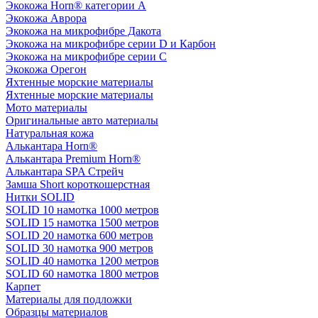
Экокожа Horn® категории A
Экокожа Аврора
Экокожа на микрофибре Дакота
Экокожа на микрофибре серии D и Карбон
Экокожа на микрофибре серии С
Экокожа Орегон
Яхтенные морские материалы
Яхтенные морские материалы
Мото материалы
Оригинальные авто материалы
Натуральная кожа
Алькантара Horn®
Алькантара Premium Horn®
Алькантара SPA Стрейч
Замша Short короткошерстная
Нитки SOLID
SOLID 10 намотка 1000 метров
SOLID 15 намотка 1500 метров
SOLID 20 намотка 600 метров
SOLID 30 намотка 900 метров
SOLID 40 намотка 1200 метров
SOLID 60 намотка 1800 метров
Карпет
Материалы для подложки
Образцы материалов