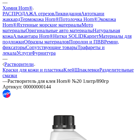
Каталог
—
Химия Horn®
РАСПРОДАЖА отрезов
Ликвидация
Автоткани
жаккард
Термокожа Horn®
Потолочка Horn®
Экокожа
Horn®
Яхтенные морские материалы
Мото
материалы
Оригинальные авто материалы
Натуральная
кожа
Алькантара Horn®
Нитки SOLID
Карпет
Материалы для
подложки
Образцы материалов
Поролон и ПВВ
Ремни,
фиксаторы
Сопутствующие товары
Трафареты и
лекала
Услуги
Фурнитура
—
Растворители
Краски для кожи и пластика
Клей
Шпаклевки
Разделительные
смазки
—
Растворитель для клея Horn® №20 1литр/890гр
Артикул:
00000000144