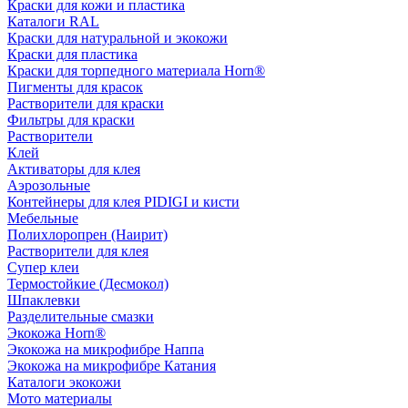
Краски для кожи и пластика
Каталоги RAL
Краски для натуральной и экокожи
Краски для пластика
Краски для торпедного материала Horn®
Пигменты для красок
Растворители для краски
Фильтры для краски
Растворители
Клей
Активаторы для клея
Аэрозольные
Контейнеры для клея PIDIGI и кисти
Мебельные
Полихлоропрен (Наирит)
Растворители для клея
Супер клеи
Термостойкие (Десмокол)
Шпаклевки
Разделительные смазки
Экокожа Horn®
Экокожа на микрофибре Наппа
Экокожа на микрофибре Катания
Каталоги экокожи
Мото материалы