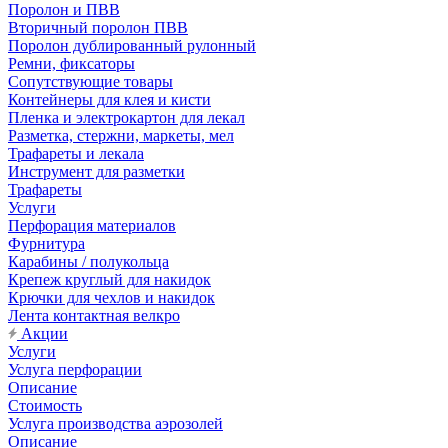
Поролон и ПВВ
Вторичный поролон ПВВ
Поролон дублированный рулонный
Ремни, фиксаторы
Сопутствующие товары
Контейнеры для клея и кисти
Пленка и электрокартон для лекал
Разметка, стержни, маркеты, мел
Трафареты и лекала
Инструмент для разметки
Трафареты
Услуги
Перфорация материалов
Фурнитура
Карабины / полукольца
Крепеж круглый для накидок
Крючки для чехлов и накидок
Лента контактная велкро
Акции
Услуги
Услуга перфорации
Описание
Стоимость
Услуга производства аэрозолей
Описание