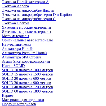
Экокожа Horn® категории A
Экокожа Аврора
Экокожа на микрофибре Дакота
Экокожа на микрофибре серии D и Карбон
Экокожа на микрофибре серии С
Экокожа Орегон
Яхтенные морские материалы
Яхтенные морские материалы
Мото материалы
Оригинальные авто материалы
Натуральная кожа
Алькантара Horn®
Алькантара Premium Horn®
Алькантара SPA Стрейч
Замша Short короткошерстная
Нитки SOLID
SOLID 10 намотка 1000 метров
SOLID 15 намотка 1500 метров
SOLID 20 намотка 600 метров
SOLID 30 намотка 900 метров
SOLID 40 намотка 1200 метров
SOLID 60 намотка 1800 метров
Карпет
Материалы для подложки
Образцы материалов