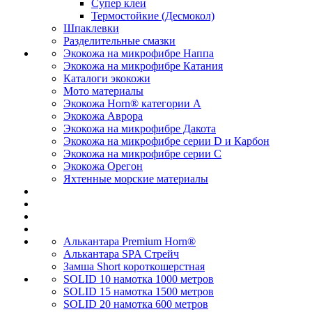
Супер клеи
Термостойкие (Десмокол)
Шпаклевки
Разделительные смазки
Экокожа на микрофибре Наппа
Экокожа на микрофибре Катания
Каталоги экокожи
Мото материалы
Экокожа Horn® категории A
Экокожа Аврора
Экокожа на микрофибре Дакота
Экокожа на микрофибре серии D и Карбон
Экокожа на микрофибре серии С
Экокожа Орегон
Яхтенные морские материалы
Алькантара Premium Horn®
Алькантара SPA Стрейч
Замша Short короткошерстная
SOLID 10 намотка 1000 метров
SOLID 15 намотка 1500 метров
SOLID 20 намотка 600 метров