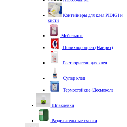
Контейнеры для клея PIDIGI и
кисти
Мебельные
Полихлоропрен (Наирит)
Растворители для клея
Супер клеи
Термостойкие (Десмокол)
Шпаклевки
Разделительные смазки