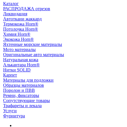
Каталог
РАСПРОДАЖА отрезов
Ликвидация
Автоткани жаккард
Термокожа Horn®
Потолочка Horn®
Химия Horn®
Экокожа Horn®
Яхтенные морские материалы
Мото материалы
Оригинальные авто материалы
Натуральная кожа
Алькантара Horn®
Нитки SOLID
Карпет
Материалы для подложки
Образцы материалов
Поролон и ПВВ
Ремни, фиксаторы
Сопутствующие товары
Трафареты и лекала
Услуги
Фурнитура