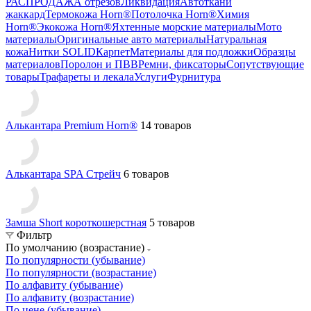
РАСПРОДАЖА отрезов
Ликвидация
Автоткани
жаккард
Термокожа Horn®
Потолочка Horn®
Химия
Horn®
Экокожа Horn®
Яхтенные морские материалы
Мото
материалы
Оригинальные авто материалы
Натуральная
кожа
Нитки SOLID
Карпет
Материалы для подложки
Образцы
материалов
Поролон и ПВВ
Ремни, фиксаторы
Сопутствующие
товары
Трафареты и лекала
Услуги
Фурнитура
Алькантара Premium Horn®
14 товаров
Алькантара SPA Стрейч
6 товаров
Замша Short короткошерстная
5 товаров
Фильтр
По умолчанию (возрастание)
По популярности (убывание)
По популярности (возрастание)
По алфавиту (убывание)
По алфавиту (возрастание)