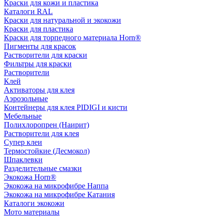
Краски для кожи и пластика
Каталоги RAL
Краски для натуральной и экокожи
Краски для пластика
Краски для торпедного материала Horn®
Пигменты для красок
Растворители для краски
Фильтры для краски
Растворители
Клей
Активаторы для клея
Аэрозольные
Контейнеры для клея PIDIGI и кисти
Мебельные
Полихлоропрен (Наирит)
Растворители для клея
Супер клеи
Термостойкие (Десмокол)
Шпаклевки
Разделительные смазки
Экокожа Horn®
Экокожа на микрофибре Наппа
Экокожа на микрофибре Катания
Каталоги экокожи
Мото материалы