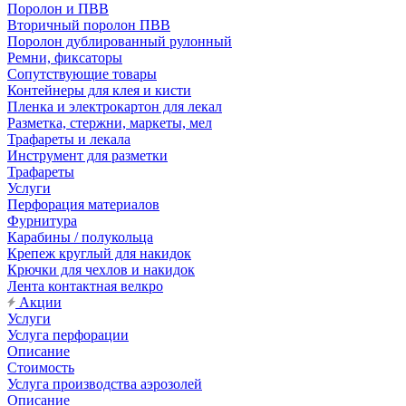
Поролон и ПВВ
Вторичный поролон ПВВ
Поролон дублированный рулонный
Ремни, фиксаторы
Сопутствующие товары
Контейнеры для клея и кисти
Пленка и электрокартон для лекал
Разметка, стержни, маркеты, мел
Трафареты и лекала
Инструмент для разметки
Трафареты
Услуги
Перфорация материалов
Фурнитура
Карабины / полукольца
Крепеж круглый для накидок
Крючки для чехлов и накидок
Лента контактная велкро
Акции
Услуги
Услуга перфорации
Описание
Стоимость
Услуга производства аэрозолей
Описание