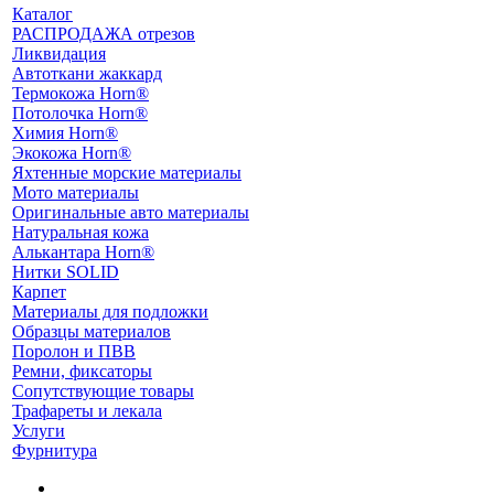
Каталог
РАСПРОДАЖА отрезов
Ликвидация
Автоткани жаккард
Термокожа Horn®
Потолочка Horn®
Химия Horn®
Экокожа Horn®
Яхтенные морские материалы
Мото материалы
Оригинальные авто материалы
Натуральная кожа
Алькантара Horn®
Нитки SOLID
Карпет
Материалы для подложки
Образцы материалов
Поролон и ПВВ
Ремни, фиксаторы
Сопутствующие товары
Трафареты и лекала
Услуги
Фурнитура