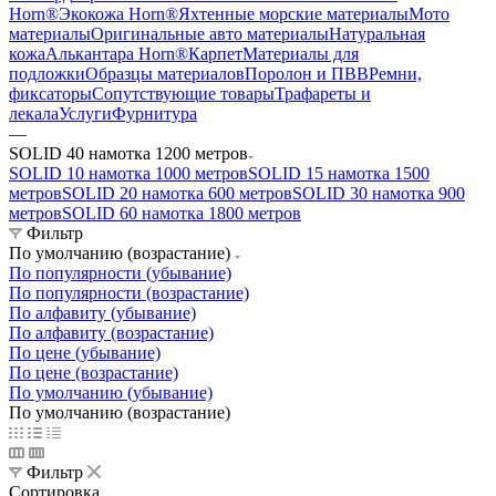
Horn®
Экокожа Horn®
Яхтенные морские материалы
Мото
материалы
Оригинальные авто материалы
Натуральная
кожа
Алькантара Horn®
Карпет
Материалы для
подложки
Образцы материалов
Поролон и ПВВ
Ремни,
фиксаторы
Сопутствующие товары
Трафареты и
лекала
Услуги
Фурнитура
—
SOLID 40 намотка 1200 метров
SOLID 10 намотка 1000 метров
SOLID 15 намотка 1500
метров
SOLID 20 намотка 600 метров
SOLID 30 намотка 900
метров
SOLID 60 намотка 1800 метров
Фильтр
По умолчанию (возрастание)
По популярности (убывание)
По популярности (возрастание)
По алфавиту (убывание)
По алфавиту (возрастание)
По цене (убывание)
По цене (возрастание)
По умолчанию (убывание)
По умолчанию (возрастание)
Фильтр
Сортировка