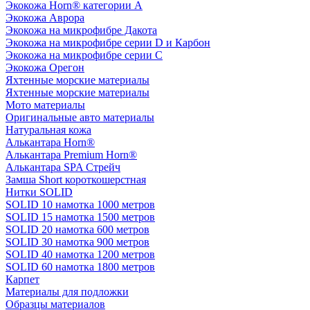
Экокожа Horn® категории A
Экокожа Аврора
Экокожа на микрофибре Дакота
Экокожа на микрофибре серии D и Карбон
Экокожа на микрофибре серии С
Экокожа Орегон
Яхтенные морские материалы
Яхтенные морские материалы
Мото материалы
Оригинальные авто материалы
Натуральная кожа
Алькантара Horn®
Алькантара Premium Horn®
Алькантара SPA Стрейч
Замша Short короткошерстная
Нитки SOLID
SOLID 10 намотка 1000 метров
SOLID 15 намотка 1500 метров
SOLID 20 намотка 600 метров
SOLID 30 намотка 900 метров
SOLID 40 намотка 1200 метров
SOLID 60 намотка 1800 метров
Карпет
Материалы для подложки
Образцы материалов