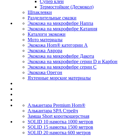
Супер клеи
Термостойкие (Десмокол)
Шпаклевки
Разделительные смазки
Экокожа на микрофибре Наппа
Экокожа на микрофибре Катания
Каталоги экокожи
Мото материалы
Экокожа Horn® категории A
Экокожа Аврора
Экокожа на микрофибре Дакота
Экокожа на микрофибре серии D и Карбон
Экокожа на микрофибре серии С
Экокожа Орегон
Яхтенные морские материалы
Алькантара Premium Horn®
Алькантара SPA Стрейч
Замша Short короткошерстная
SOLID 10 намотка 1000 метров
SOLID 15 намотка 1500 метров
SOLID 20 намотка 600 метров