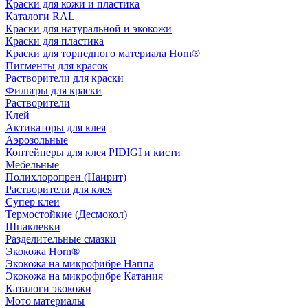
Краски для кожи и пластика
Каталоги RAL
Краски для натуральной и экокожи
Краски для пластика
Краски для торпедного материала Horn®
Пигменты для красок
Растворители для краски
Фильтры для краски
Растворители
Клей
Активаторы для клея
Аэрозольные
Контейнеры для клея PIDIGI и кисти
Мебельные
Полихлоропрен (Наирит)
Растворители для клея
Супер клеи
Термостойкие (Десмокол)
Шпаклевки
Разделительные смазки
Экокожа Horn®
Экокожа на микрофибре Наппа
Экокожа на микрофибре Катания
Каталоги экокожи
Мото материалы