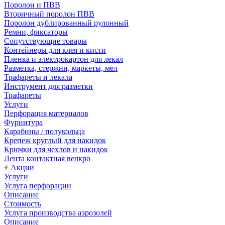
Поролон и ПВВ
Вторичный поролон ПВВ
Поролон дублированный рулонный
Ремни, фиксаторы
Сопутствующие товары
Контейнеры для клея и кисти
Пленка и электрокартон для лекал
Разметка, стержни, маркеты, мел
Трафареты и лекала
Инструмент для разметки
Трафареты
Услуги
Перфорация материалов
Фурнитура
Карабины / полукольца
Крепеж круглый для накидок
Крючки для чехлов и накидок
Лента контактная велкро
Акции
Услуги
Услуга перфорации
Описание
Стоимость
Услуга производства аэрозолей
Описание