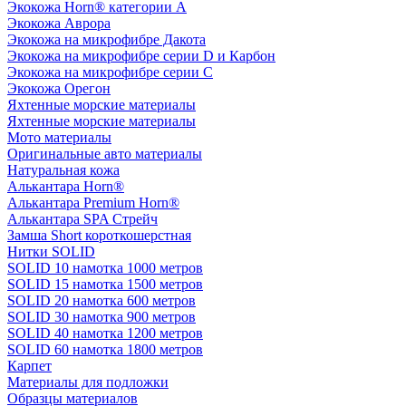
Экокожа Horn® категории A
Экокожа Аврора
Экокожа на микрофибре Дакота
Экокожа на микрофибре серии D и Карбон
Экокожа на микрофибре серии С
Экокожа Орегон
Яхтенные морские материалы
Яхтенные морские материалы
Мото материалы
Оригинальные авто материалы
Натуральная кожа
Алькантара Horn®
Алькантара Premium Horn®
Алькантара SPA Стрейч
Замша Short короткошерстная
Нитки SOLID
SOLID 10 намотка 1000 метров
SOLID 15 намотка 1500 метров
SOLID 20 намотка 600 метров
SOLID 30 намотка 900 метров
SOLID 40 намотка 1200 метров
SOLID 60 намотка 1800 метров
Карпет
Материалы для подложки
Образцы материалов