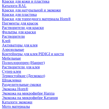
Краски для кожи и пластика
Каталоги RAL
Краски для натуральной и экокожи
Краски для пластика
Краски для торпедного материала Horn®
Пигменты для красок
Растворители для краски
Фильтры для краски
Растворители
Клей
Активаторы для клея
Аэрозольные
Контейнеры для клея PIDIGI и кисти
Мебельные
Полихлоропрен (Наирит)
Растворители для клея
Супер клеи
Термостойкие (Десмокол)
Шпаклевки
Разделительные смазки
Экокожа Horn®
Экокожа на микрофибре Наппа
Экокожа на микрофибре Катания
Каталоги экокожи
Мото материалы