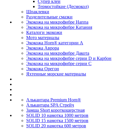
Супер клеи
Термостойкие (Десмокол)
Шпаклевки
Разделительные смазки
Экокожа на микрофибре Наппа
Экокожа на микрофибре Катания
Каталоги экокожи
Мото материалы
Экокожа Horn® категории A
Экокожа Аврора
Экокожа на микрофибре Дакота
Экокожа на микрофибре серии D и Карбон
Экокожа на микрофибре серии С
Экокожа Орегон
Яхтенные морские материалы
Алькантара Premium Horn®
Алькантара SPA Стрейч
Замша Short короткошерстная
SOLID 10 намотка 1000 метров
SOLID 15 намотка 1500 метров
SOLID 20 намотка 600 метров