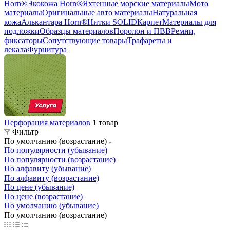
жаккард
Термокожа Horn®
Потолочка Horn®
Химия
Horn®
Экокожа Horn®
Яхтенные морские материалы
Мото
материалы
Оригинальные авто материалы
Натуральная
кожа
Алькантара Horn®
Нитки SOLID
Карпет
Материалы для
подложки
Образцы материалов
Поролон и ПВВ
Ремни,
фиксаторы
Сопутствующие товары
Трафареты и
лекала
Фурнитура
Перфорация материалов
1 товар
Фильтр
По умолчанию (возрастание)
По популярности (убывание)
По популярности (возрастание)
По алфавиту (убывание)
По алфавиту (возрастание)
По цене (убывание)
По цене (возрастание)
По умолчанию (убывание)
По умолчанию (возрастание)