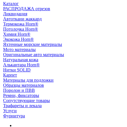
Каталог
РАСПРОДАЖА отрезов
Ликвидация
Автоткани жаккард
Термокожа Horn®
Потолочка Horn®
Химия Horn®
Экокожа Horn®
Яхтенные морские материалы
Мото материалы
Оригинальные авто материалы
Натуральная кожа
Алькантара Horn®
Нитки SOLID
Карпет
Материалы для подложки
Образцы материалов
Поролон и ПВВ
Ремни, фиксаторы
Сопутствующие товары
Трафареты и лекала
Услуги
Фурнитура