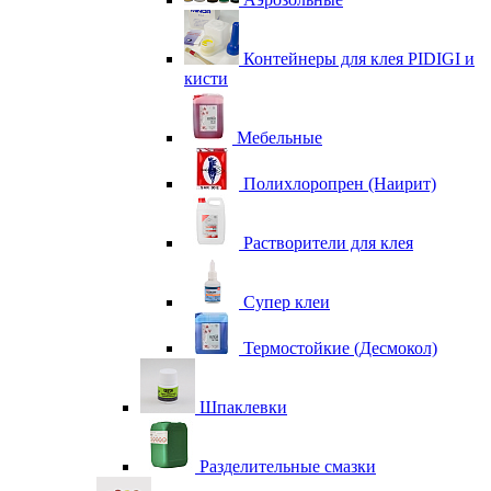
Контейнеры для клея PIDIGI и
кисти
Мебельные
Полихлоропрен (Наирит)
Растворители для клея
Супер клеи
Термостойкие (Десмокол)
Шпаклевки
Разделительные смазки