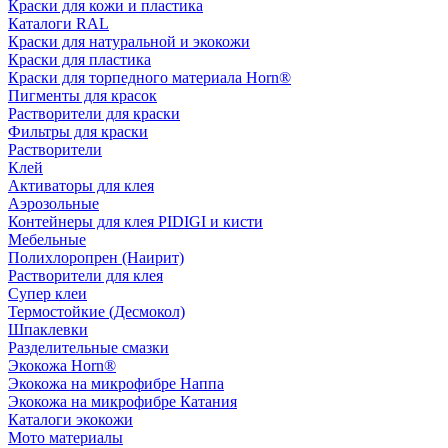
Краски для кожи и пластика
Каталоги RAL
Краски для натуральной и экокожи
Краски для пластика
Краски для торпедного материала Horn®
Пигменты для красок
Растворители для краски
Фильтры для краски
Растворители
Клей
Активаторы для клея
Аэрозольные
Контейнеры для клея PIDIGI и кисти
Мебельные
Полихлоропрен (Наирит)
Растворители для клея
Супер клеи
Термостойкие (Десмокол)
Шпаклевки
Разделительные смазки
Экокожа Horn®
Экокожа на микрофибре Наппа
Экокожа на микрофибре Катания
Каталоги экокожи
Мото материалы