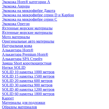
Экокожа Horn® категории A
Экокожа Аврора
Экокожа на микрофибре Дакота
Экокожа на микрофибре серии D и Карбон
Экокожа на микрофибре серии С
Экокожа Орегон
Яхтенные морские материалы
Яхтенные морские материалы
Мото материалы
Оригинальные авто материалы
Натуральная кожа
Алькантара Horn®
Алькантара Premium Horn®
Алькантара SPA Стрейч
Замша Short короткошерстная
Нитки SOLID
SOLID 10 намотка 1000 метров
SOLID 15 намотка 1500 метров
SOLID 20 намотка 600 метров
SOLID 30 намотка 900 метров
SOLID 40 намотка 1200 метров
SOLID 60 намотка 1800 метров
Карпет
Материалы для подложки
Образцы материалов