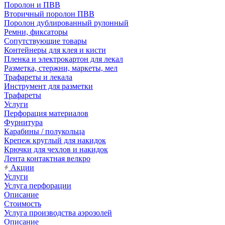
Поролон и ПВВ
Вторичный поролон ПВВ
Поролон дублированный рулонный
Ремни, фиксаторы
Сопутствующие товары
Контейнеры для клея и кисти
Пленка и электрокартон для лекал
Разметка, стержни, маркеты, мел
Трафареты и лекала
Инструмент для разметки
Трафареты
Услуги
Перфорация материалов
Фурнитура
Карабины / полукольца
Крепеж круглый для накидок
Крючки для чехлов и накидок
Лента контактная велкро
Акции
Услуги
Услуга перфорации
Описание
Стоимость
Услуга производства аэрозолей
Описание