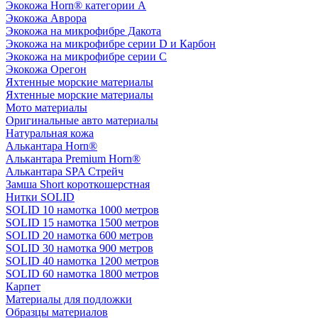
Экокожа Horn® категории A
Экокожа Аврора
Экокожа на микрофибре Дакота
Экокожа на микрофибре серии D и Карбон
Экокожа на микрофибре серии С
Экокожа Орегон
Яхтенные морские материалы
Яхтенные морские материалы
Мото материалы
Оригинальные авто материалы
Натуральная кожа
Алькантара Horn®
Алькантара Premium Horn®
Алькантара SPA Стрейч
Замша Short короткошерстная
Нитки SOLID
SOLID 10 намотка 1000 метров
SOLID 15 намотка 1500 метров
SOLID 20 намотка 600 метров
SOLID 30 намотка 900 метров
SOLID 40 намотка 1200 метров
SOLID 60 намотка 1800 метров
Карпет
Материалы для подложки
Образцы материалов