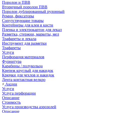
Поролон и ПВВ
Вторичный поролон ПВВ
Поролон дублированный рулонный
Ремни, фиксаторы
Сопутствующие товары
Контейнеры для клея и кисти
Пленка и электрокартон для лекал
Разметка, стержни, маркеты, мел
Трафареты и лекала
Инструмент для разметки
Трафареты
Услуги
Перфорация материалов
Фурнитура
Карабины / полукольца
Крепеж круглый для накидок
Крючки для чехлов и накидок
Лента контактная велкро
Акции
Услуги
Услуга перфорации
Описание
Стоимость
Услуга производства аэрозолей
Описание