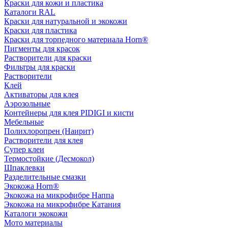
Краски для кожи и пластика
Каталоги RAL
Краски для натуральной и экокожи
Краски для пластика
Краски для торпедного материала Horn®
Пигменты для красок
Растворители для краски
Фильтры для краски
Растворители
Клей
Активаторы для клея
Аэрозольные
Контейнеры для клея PIDIGI и кисти
Мебельные
Полихлоропрен (Наирит)
Растворители для клея
Супер клеи
Термостойкие (Десмокол)
Шпаклевки
Разделительные смазки
Экокожа Horn®
Экокожа на микрофибре Наппа
Экокожа на микрофибре Катания
Каталоги экокожи
Мото материалы