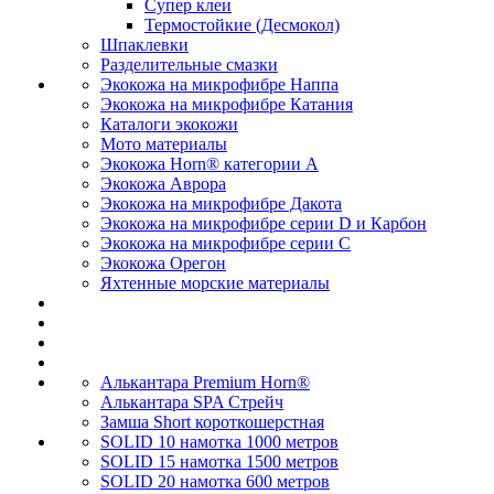
Супер клеи
Термостойкие (Десмокол)
Шпаклевки
Разделительные смазки
Экокожа на микрофибре Наппа
Экокожа на микрофибре Катания
Каталоги экокожи
Мото материалы
Экокожа Horn® категории A
Экокожа Аврора
Экокожа на микрофибре Дакота
Экокожа на микрофибре серии D и Карбон
Экокожа на микрофибре серии С
Экокожа Орегон
Яхтенные морские материалы
Алькантара Premium Horn®
Алькантара SPA Стрейч
Замша Short короткошерстная
SOLID 10 намотка 1000 метров
SOLID 15 намотка 1500 метров
SOLID 20 намотка 600 метров