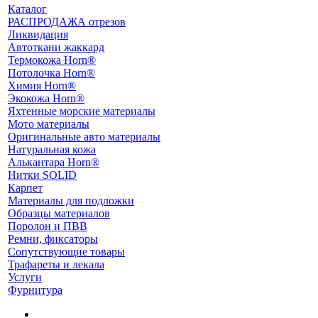
Каталог
РАСПРОДАЖА отрезов
Ликвидация
Автоткани жаккард
Термокожа Horn®
Потолочка Horn®
Химия Horn®
Экокожа Horn®
Яхтенные морские материалы
Мото материалы
Оригинальные авто материалы
Натуральная кожа
Алькантара Horn®
Нитки SOLID
Карпет
Материалы для подложки
Образцы материалов
Поролон и ПВВ
Ремни, фиксаторы
Сопутствующие товары
Трафареты и лекала
Услуги
Фурнитура