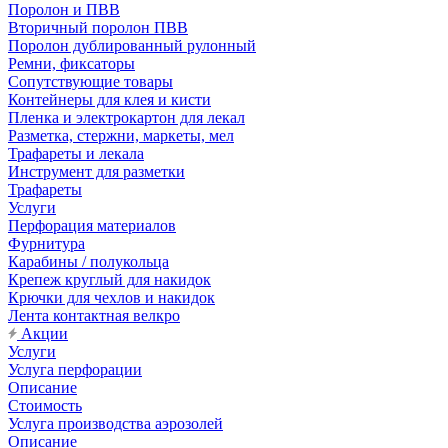
Поролон и ПВВ
Вторичный поролон ПВВ
Поролон дублированный рулонный
Ремни, фиксаторы
Сопутствующие товары
Контейнеры для клея и кисти
Пленка и электрокартон для лекал
Разметка, стержни, маркеты, мел
Трафареты и лекала
Инструмент для разметки
Трафареты
Услуги
Перфорация материалов
Фурнитура
Карабины / полукольца
Крепеж круглый для накидок
Крючки для чехлов и накидок
Лента контактная велкро
Акции
Услуги
Услуга перфорации
Описание
Стоимость
Услуга производства аэрозолей
Описание