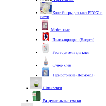
Контейнеры для клея PIDIGI и
кисти
Мебельные
Полихлоропрен (Наирит)
Растворители для клея
Супер клеи
Термостойкие (Десмокол)
Шпаклевки
Разделительные смазки