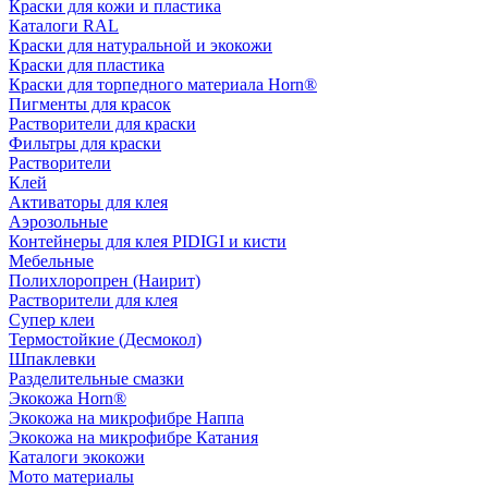
Краски для кожи и пластика
Каталоги RAL
Краски для натуральной и экокожи
Краски для пластика
Краски для торпедного материала Horn®
Пигменты для красок
Растворители для краски
Фильтры для краски
Растворители
Клей
Активаторы для клея
Аэрозольные
Контейнеры для клея PIDIGI и кисти
Мебельные
Полихлоропрен (Наирит)
Растворители для клея
Супер клеи
Термостойкие (Десмокол)
Шпаклевки
Разделительные смазки
Экокожа Horn®
Экокожа на микрофибре Наппа
Экокожа на микрофибре Катания
Каталоги экокожи
Мото материалы