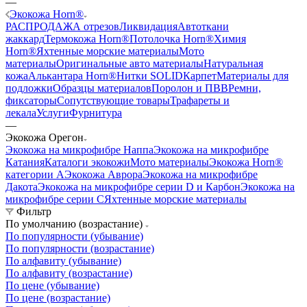
—
Экокожа Horn®
РАСПРОДАЖА отрезов
Ликвидация
Автоткани
жаккард
Термокожа Horn®
Потолочка Horn®
Химия
Horn®
Яхтенные морские материалы
Мото
материалы
Оригинальные авто материалы
Натуральная
кожа
Алькантара Horn®
Нитки SOLID
Карпет
Материалы для
подложки
Образцы материалов
Поролон и ПВВ
Ремни,
фиксаторы
Сопутствующие товары
Трафареты и
лекала
Услуги
Фурнитура
—
Экокожа Орегон
Экокожа на микрофибре Наппа
Экокожа на микрофибре
Катания
Каталоги экокожи
Мото материалы
Экокожа Horn®
категории A
Экокожа Аврора
Экокожа на микрофибре
Дакота
Экокожа на микрофибре серии D и Карбон
Экокожа на
микрофибре серии С
Яхтенные морские материалы
Фильтр
По умолчанию (возрастание)
По популярности (убывание)
По популярности (возрастание)
По алфавиту (убывание)
По алфавиту (возрастание)
По цене (убывание)
По цене (возрастание)