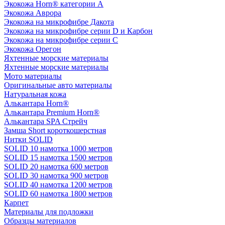
Экокожа Horn® категории A
Экокожа Аврора
Экокожа на микрофибре Дакота
Экокожа на микрофибре серии D и Карбон
Экокожа на микрофибре серии С
Экокожа Орегон
Яхтенные морские материалы
Яхтенные морские материалы
Мото материалы
Оригинальные авто материалы
Натуральная кожа
Алькантара Horn®
Алькантара Premium Horn®
Алькантара SPA Стрейч
Замша Short короткошерстная
Нитки SOLID
SOLID 10 намотка 1000 метров
SOLID 15 намотка 1500 метров
SOLID 20 намотка 600 метров
SOLID 30 намотка 900 метров
SOLID 40 намотка 1200 метров
SOLID 60 намотка 1800 метров
Карпет
Материалы для подложки
Образцы материалов