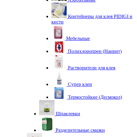
Контейнеры для клея PIDIGI и
кисти
Мебельные
Полихлоропрен (Наирит)
Растворители для клея
Супер клеи
Термостойкие (Десмокол)
Шпаклевки
Разделительные смазки