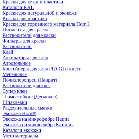
Краски для кожи и пластика
Каталоги RAL
Краски для натуральной и экокожи
Краски для пластика
Краски для торпедного материала Horn®
Пигменты для красок
Растворители для краски
Фильтры для краски
Растворители
Клей
Активаторы для клея
Аэрозольные
Контейнеры для клея PIDIGI и кисти
Мебельные
Полихлоропрен (Наирит)
Растворители для клея
Супер клеи
Термостойкие (Десмокол)
Шпаклевки
Разделительные смазки
Экокожа Horn®
Экокожа на микрофибре Наппа
Экокожа на микрофибре Катания
Каталоги экокожи
Мото материалы