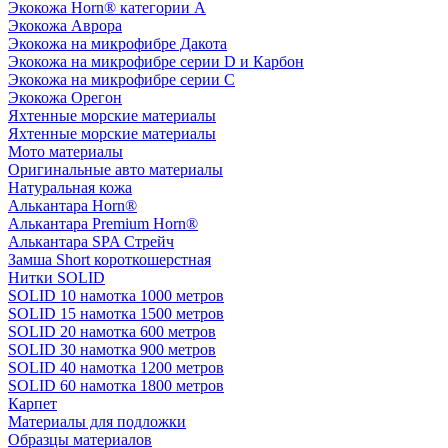
Экокожа Horn® категории A
Экокожа Аврора
Экокожа на микрофибре Дакота
Экокожа на микрофибре серии D и Карбон
Экокожа на микрофибре серии С
Экокожа Орегон
Яхтенные морские материалы
Яхтенные морские материалы
Мото материалы
Оригинальные авто материалы
Натуральная кожа
Алькантара Horn®
Алькантара Premium Horn®
Алькантара SPA Стрейч
Замша Short короткошерстная
Нитки SOLID
SOLID 10 намотка 1000 метров
SOLID 15 намотка 1500 метров
SOLID 20 намотка 600 метров
SOLID 30 намотка 900 метров
SOLID 40 намотка 1200 метров
SOLID 60 намотка 1800 метров
Карпет
Материалы для подложки
Образцы материалов