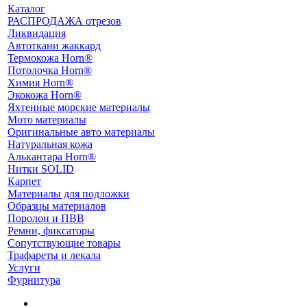
Каталог
РАСПРОДАЖА отрезов
Ликвидация
Автоткани жаккард
Термокожа Horn®
Потолочка Horn®
Химия Horn®
Экокожа Horn®
Яхтенные морские материалы
Мото материалы
Оригинальные авто материалы
Натуральная кожа
Алькантара Horn®
Нитки SOLID
Карпет
Материалы для подложки
Образцы материалов
Поролон и ПВВ
Ремни, фиксаторы
Сопутствующие товары
Трафареты и лекала
Услуги
Фурнитура