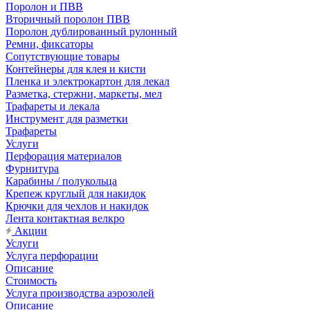
Поролон и ПВВ
Вторичный поролон ПВВ
Поролон дублированный рулонный
Ремни, фиксаторы
Сопутствующие товары
Контейнеры для клея и кисти
Пленка и электрокартон для лекал
Разметка, стержни, маркеты, мел
Трафареты и лекала
Инструмент для разметки
Трафареты
Услуги
Перфорация материалов
Фурнитура
Карабины / полукольца
Крепеж круглый для накидок
Крючки для чехлов и накидок
Лента контактная велкро
Акции
Услуги
Услуга перфорации
Описание
Стоимость
Услуга производства аэрозолей
Описание