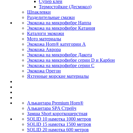
Супер клеи
Термостойкие (Десмокол)
Шпаклевки
Разделительные смазки
Экокожа на микрофибре Наппа
Экокожа на микрофибре Катания
Каталоги экокожи
Мото материалы
Экокожа Horn® категории A
Экокожа Аврора
Экокожа на микрофибре Дакота
Экокожа на микрофибре серии D и Карбон
Экокожа на микрофибре серии С
Экокожа Орегон
Яхтенные морские материалы
Алькантара Premium Horn®
Алькантара SPA Стрейч
Замша Short короткошерстная
SOLID 10 намотка 1000 метров
SOLID 15 намотка 1500 метров
SOLID 20 намотка 600 метров