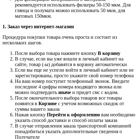
от 150 т.р.
0
₽
Варианты цен
Розничная цена
875
₽
0
₽
855
₽
0
₽
835
₽
0
₽
810
₽
0
₽
Подробности
Достаточно
Нашли дешевле?
Хочу в подарок
Самовывоз сегодня - бесплатно
Доставка завтра - 390 ₽