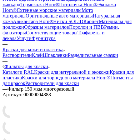
жаккард
Термокожа Horn®
Потолочка Horn®
Экокожа
Horn®
Яхтенные морские материалы
Мото
материалы
Оригинальные авто материалы
Натуральная
кожа
Алькантара Horn®
Нитки SOLID
Карпет
Материалы для
подложки
Образцы материалов
Поролон и ПВВ
Ремни,
фиксаторы
Сопутствующие товары
Трафареты и
лекала
Услуги
Фурнитура
—
Краски для кожи и пластика
Растворители
Клей
Шпаклевки
Разделительные смазки
—
Фильтры для краски
Каталоги RAL
Краски для натуральной и экокожи
Краски для
пластика
Краски для торпедного материала Horn®
Пигменты
для красок
Растворители для краски
—
Фильтр 150 мкм многоразовый
Артикул:
00000004888