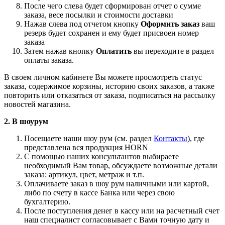
Описание
Как купить
Оплата
Доставка
Потребителю
Дополнительно
Фильтр для краски многоразовый 150 мкм
ХАРАКТЕРИСТИКИ
Степень очистки 150 мкм
Материал нейлон
Многоразовая воронка-фильтр
НАЗНАЧНИЕ
Предназначена для фильтрации любых видов ЛКМ
перед их нанесением.
Для фильтрации колерованного материала
рекомендуется использовать фильтры 50-150 мкм. Для
глянца и полумата можно использовать 50 мкм, для
матовых 150мкм.
1. Заказ через интернет-магазин