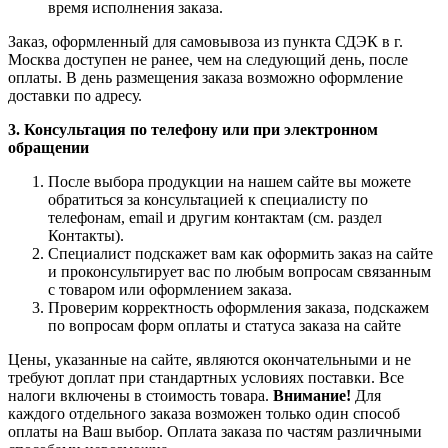
Процедура покупки товара очень проста и состоит из
нескольких шагов.
После выбора товара нажмите кнопку
В корзину
В случае, если вы уже вошли в личный кабинет на
сайте, товар (-ы) добавятся в корзину автоматически
Если вы еще не успели войти в личный кабинет или не
зарегистированы, просто укажите свой номер телефона
На ваш номер поступит телефонный звонок. Введите
последние 4 цифры номера входящего звонка или
можно подтвердить
иначе
и придет смс с кодом.
После окончательного выбора товаров все товары
появятся в
Корзине
с учетом возможных скидок от
суммы вашего заказа
Нажав кнопку
Перейти к оформлению
вам необходимо
указать способ доставки и способ оплаты заказа
В случае отправления заказа транспортной компанией
понадобиться указать дополнительные сведения о
Получателе
После чего слева будет сформирован отчет о сумме
заказа, весе посылки и стоимости доставки
Нажав слева под отчетом кнопку
Оформить заказ
ваш
резерв будет сохранен и ему будет присвоен номер
заказа