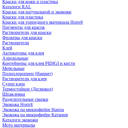
Краски для кожи и пластика
Каталоги RAL
Краски для натуральной и экокожи
Краски для пластика
Краски для торпедного материала Horn®
Пигменты для красок
Растворители для краски
Фильтры для краски
Растворители
Клей
Активаторы для клея
Аэрозольные
Контейнеры для клея PIDIGI и кисти
Мебельные
Полихлоропрен (Наирит)
Растворители для клея
Супер клеи
Термостойкие (Десмокол)
Шпаклевки
Разделительные смазки
Экокожа Horn®
Экокожа на микрофибре Наппа
Экокожа на микрофибре Катания
Каталоги экокожи
Мото материалы