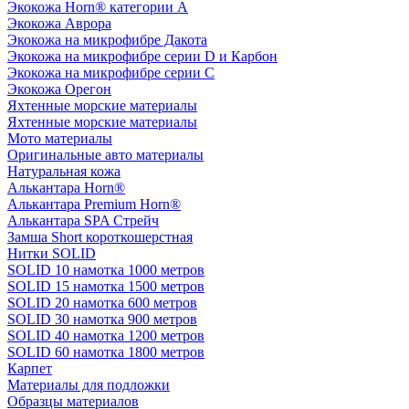
Экокожа Horn® категории A
Экокожа Аврора
Экокожа на микрофибре Дакота
Экокожа на микрофибре серии D и Карбон
Экокожа на микрофибре серии С
Экокожа Орегон
Яхтенные морские материалы
Яхтенные морские материалы
Мото материалы
Оригинальные авто материалы
Натуральная кожа
Алькантара Horn®
Алькантара Premium Horn®
Алькантара SPA Стрейч
Замша Short короткошерстная
Нитки SOLID
SOLID 10 намотка 1000 метров
SOLID 15 намотка 1500 метров
SOLID 20 намотка 600 метров
SOLID 30 намотка 900 метров
SOLID 40 намотка 1200 метров
SOLID 60 намотка 1800 метров
Карпет
Материалы для подложки
Образцы материалов