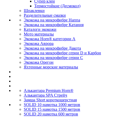
Супер клеи
Термостойкие (Десмокол)
Шпаклевки
Разделительные смазки
Экокожа на микрофибре Наппа
Экокожа на микрофибре Катания
Каталоги экокожи
Мото материалы
Экокожа Horn® категории A
Экокожа Аврора
Экокожа на микрофибре Дакота
Экокожа на микрофибре серии D и Карбон
Экокожа на микрофибре серии С
Экокожа Орегон
Яхтенные морские материалы
Алькантара Premium Horn®
Алькантара SPA Стрейч
Замша Short короткошерстная
SOLID 10 намотка 1000 метров
SOLID 15 намотка 1500 метров
SOLID 20 намотка 600 метров