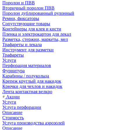
Поролон и ПВВ
Вторичный поролон ПВВ
Поролон дублированный рулонный
Ремни, фиксаторы
Сопутствующие товары
Контейнеры для клея и кисти
Пленка и электрокартон для лекал
Разметка, стержни, маркеты, мел
Трафареты и лекала
Инструмент для разметки
Трафареты
Услуги
Перфорация материалов
Фурнитура
Карабины / полукольца
Крепеж круглый для накидок
Крючки для чехлов и накидок
Лента контактная велкро
Акции
Услуги
Услуга перфорации
Описание
Стоимость
Услуга производства аэрозолей
Описание