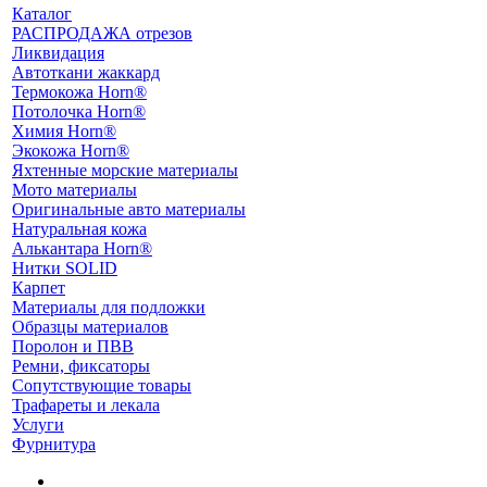
Каталог
РАСПРОДАЖА отрезов
Ликвидация
Автоткани жаккард
Термокожа Horn®
Потолочка Horn®
Химия Horn®
Экокожа Horn®
Яхтенные морские материалы
Мото материалы
Оригинальные авто материалы
Натуральная кожа
Алькантара Horn®
Нитки SOLID
Карпет
Материалы для подложки
Образцы материалов
Поролон и ПВВ
Ремни, фиксаторы
Сопутствующие товары
Трафареты и лекала
Услуги
Фурнитура