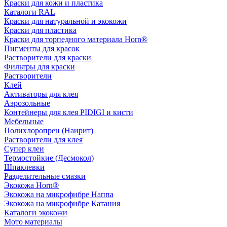
Краски для кожи и пластика
Каталоги RAL
Краски для натуральной и экокожи
Краски для пластика
Краски для торпедного материала Horn®
Пигменты для красок
Растворители для краски
Фильтры для краски
Растворители
Клей
Активаторы для клея
Аэрозольные
Контейнеры для клея PIDIGI и кисти
Мебельные
Полихлоропрен (Наирит)
Растворители для клея
Супер клеи
Термостойкие (Десмокол)
Шпаклевки
Разделительные смазки
Экокожа Horn®
Экокожа на микрофибре Наппа
Экокожа на микрофибре Катания
Каталоги экокожи
Мото материалы