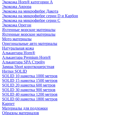
Экокожа Horn® категории A
Экокожа Аврора
Экокожа на микрофибре Дакота
Экокожа на микрофибре серии D и Карбон
Экокожа на микрофибре серии С
Экокожа Орегон
Яхтенные морские материалы
Яхтенные морские материалы
Мото материалы
Оригинальные авто материалы
Натуральная кожа
Алькантара Horn®
Алькантара Premium Horn®
Алькантара SPA Стрейч
Замша Short короткошерстная
Нитки SOLID
SOLID 10 намотка 1000 метров
SOLID 15 намотка 1500 метров
SOLID 20 намотка 600 метров
SOLID 30 намотка 900 метров
SOLID 40 намотка 1200 метров
SOLID 60 намотка 1800 метров
Карпет
Материалы для подложки
Образцы материалов