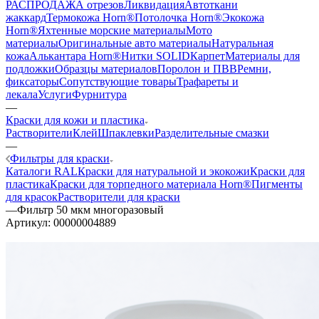
РАСПРОДАЖА отрезов
Ликвидация
Автоткани
жаккард
Термокожа Horn®
Потолочка Horn®
Экокожа
Horn®
Яхтенные морские материалы
Мото
материалы
Оригинальные авто материалы
Натуральная
кожа
Алькантара Horn®
Нитки SOLID
Карпет
Материалы для
подложки
Образцы материалов
Поролон и ПВВ
Ремни,
фиксаторы
Сопутствующие товары
Трафареты и
лекала
Услуги
Фурнитура
—
Краски для кожи и пластика
Растворители
Клей
Шпаклевки
Разделительные смазки
—
Фильтры для краски
Каталоги RAL
Краски для натуральной и экокожи
Краски для
пластика
Краски для торпедного материала Horn®
Пигменты
для красок
Растворители для краски
—
Фильтр 50 мкм многоразовый
Артикул:
00000004889