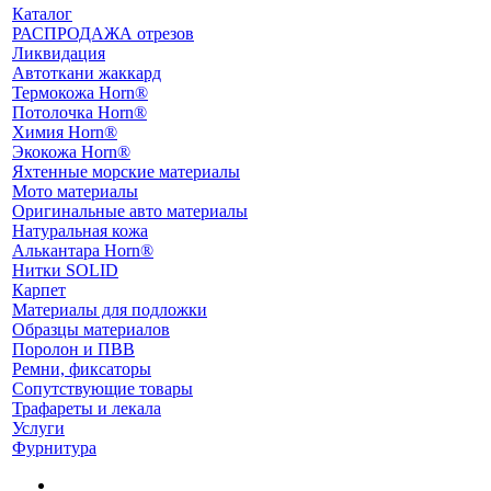
Каталог
РАСПРОДАЖА отрезов
Ликвидация
Автоткани жаккард
Термокожа Horn®
Потолочка Horn®
Химия Horn®
Экокожа Horn®
Яхтенные морские материалы
Мото материалы
Оригинальные авто материалы
Натуральная кожа
Алькантара Horn®
Нитки SOLID
Карпет
Материалы для подложки
Образцы материалов
Поролон и ПВВ
Ремни, фиксаторы
Сопутствующие товары
Трафареты и лекала
Услуги
Фурнитура