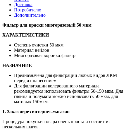
многоразовый
Цена за шт
870 ₽
скидка от суммы заказа
870 ₽
850 ₽
от 10 т.р.
830 ₽
от 35 т.р.
805 ₽
от 150 т.р.
805
₽