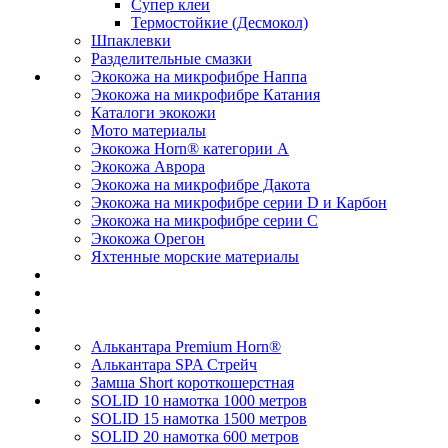
Супер клеи
Термостойкие (Десмокол)
Шпаклевки
Разделительные смазки
Экокожа на микрофибре Наппа
Экокожа на микрофибре Катания
Каталоги экокожи
Мото материалы
Экокожа Horn® категории A
Экокожа Аврора
Экокожа на микрофибре Дакота
Экокожа на микрофибре серии D и Карбон
Экокожа на микрофибре серии С
Экокожа Орегон
Яхтенные морские материалы
Алькантара Premium Horn®
Алькантара SPA Стрейч
Замша Short короткошерстная
SOLID 10 намотка 1000 метров
SOLID 15 намотка 1500 метров
SOLID 20 намотка 600 метров