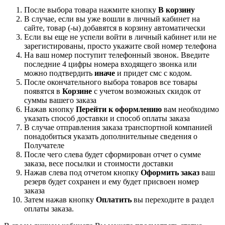
Варианты цен
Розничная цена
870
₽
850
₽
830
₽
805
₽
Подробности
Достаточно
Нашли дешевле?
Рассчитать доставку
Хочу в подарок
Самовывоз сегодня - бесплатно
Доставка завтра - 390 ₽
Описание
Как купить
Оплата
Доставка
Потребителю
Дополнительно
Фильтр для краски многоразовый 50 мкм