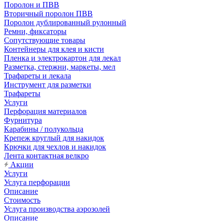
Поролон и ПВВ
Вторичный поролон ПВВ
Поролон дублированный рулонный
Ремни, фиксаторы
Сопутствующие товары
Контейнеры для клея и кисти
Пленка и электрокартон для лекал
Разметка, стержни, маркеты, мел
Трафареты и лекала
Инструмент для разметки
Трафареты
Услуги
Перфорация материалов
Фурнитура
Карабины / полукольца
Крепеж круглый для накидок
Крючки для чехлов и накидок
Лента контактная велкро
Акции
Услуги
Услуга перфорации
Описание
Стоимость
Услуга производства аэрозолей
Описание