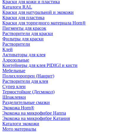
Краски для кожи и пластика
Каталоги RAL
Краски для натуральной и экокожи
Краски для пластика
Краски для торпедного материала Horn®
Пигменты для красок
Растворители для краски
Фильтры для краски
Растворители
Клей
Активаторы для клея
Аэрозольные
Контейнеры для клея PIDIGI и кисти
Мебельные
Полихлоропрен (Наирит)
Растворители для клея
Супер клеи
Термостойкие (Десмокол)
Шпаклевки
Разделительные смазки
Экокожа Horn®
Экокожа на микрофибре Наппа
Экокожа на микрофибре Катания
Каталоги экокожи
Мото материалы