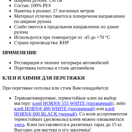
Ширина рулона: 150 см
Состав: 100% PES
Намотка в ролике: 27 погонных метров
Материал отлично тянется в поперечном направлении
по ширине рулона
Слабо тянется в продольном направлении по длине
рулона
Используется при температуре от -45 до +70 °С
Страна производства: КНР
ПРИМЕНЕНИЕ
Реставрация и тюнинг интерьера автомобилей
Перетяжка потолка и стоек автомобиля
КЛЕИ И ХИМИЯ ДЛЯ ПЕРЕТЯЖКИ
При перетяжке потолка или стоек Вам понадобится:
Термоактивируемые, термостойкие клеи на выбор
мастеру:
клей HORN® 555 WHITE (прозрачный)
, либо
клей HORN® 400 WHITE (прозрачный)
или
клей
HORN® 600 BLACK (черный)
. Со всем ассортиментом
термостойких (десмоколы) клеев можно ознакомиться
здесь
. Клеи поставляются в различных тарах до 15 кг.