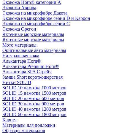
Экокожа Horn® категории A
Экокожа Аврора
Экокожа на микрофибре Дакота
Экокожа на микрофибре серии D и Карбон
Экокожа на микрофибре серии С
Экокожа Орегон
Яхтенные морские материалы
Яхтенные морские материалы
Мото материалы
Оригинальные авто материалы
Натуральная кожа
Алькантара Horn®
Алькантара Premium Horn®
Алькантара SPA Стрейч
Замша Short короткошерстная
Нитки SOLID
SOLID 10 намотка 1000 метров
SOLID 15 намотка 1500 метров
SOLID 20 намотка 600 метров
SOLID 30 намотка 900 метров
SOLID 40 намотка 1200 метров
SOLID 60 намотка 1800 метров
Карпет
Материалы для подложки
Образцы материалов