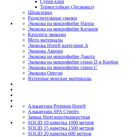
Супер клеи
Термостойкие (Десмокол)
Шпаклевки
Разделительные смазки
Экокожа на микрофибре Наппа
Экокожа на микрофибре Катания
Каталоги экокожи
Мото материалы
Экокожа Horn® категории A
Экокожа Аврора
Экокожа на микрофибре Дакота
Экокожа на микрофибре серии D и Карбон
Экокожа на микрофибре серии С
Экокожа Орегон
Яхтенные морские материалы
Алькантара Premium Horn®
Алькантара SPA Стрейч
Замша Short короткошерстная
SOLID 10 намотка 1000 метров
SOLID 15 намотка 1500 метров
SOLID 20 намотка 600 метров