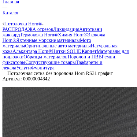
Главная
—
Каталог
—
Потолочка Horn®
РАСПРОДАЖА отрезов
Ликвидация
Автоткани
жаккард
Термокожа Horn®
Химия Horn®
Экокожа
Horn®
Яхтенные морские материалы
Мото
материалы
Оригинальные авто материалы
Натуральная
кожа
Алькантара Horn®
Нитки SOLID
Карпет
Материалы для
подложки
Образцы материалов
Поролон и ПВВ
Ремни,
фиксаторы
Сопутствующие товары
Трафареты и
лекала
Услуги
Фурнитура
—
Потолочная сетка без поролона Horn RS31 графит
Артикул:
00000004842