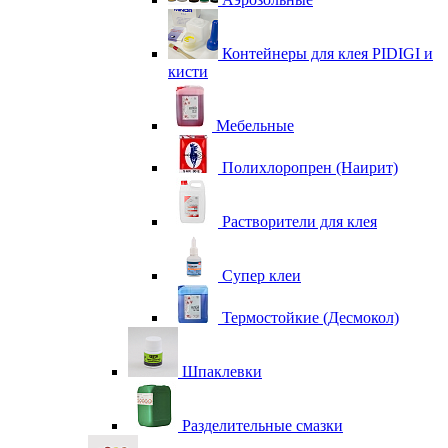
Контейнеры для клея PIDIGI и
кисти
Мебельные
Полихлоропрен (Наирит)
Растворители для клея
Супер клеи
Термостойкие (Десмокол)
Шпаклевки
Разделительные смазки