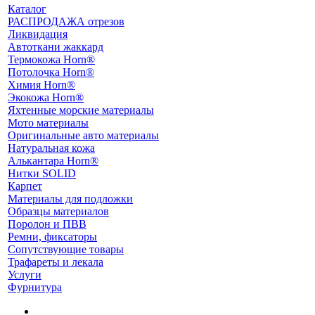
Каталог
РАСПРОДАЖА отрезов
Ликвидация
Автоткани жаккард
Термокожа Horn®
Потолочка Horn®
Химия Horn®
Экокожа Horn®
Яхтенные морские материалы
Мото материалы
Оригинальные авто материалы
Натуральная кожа
Алькантара Horn®
Нитки SOLID
Карпет
Материалы для подложки
Образцы материалов
Поролон и ПВВ
Ремни, фиксаторы
Сопутствующие товары
Трафареты и лекала
Услуги
Фурнитура