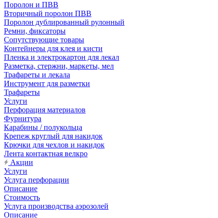
Поролон и ПВВ
Вторичный поролон ПВВ
Поролон дублированный рулонный
Ремни, фиксаторы
Сопутствующие товары
Контейнеры для клея и кисти
Пленка и электрокартон для лекал
Разметка, стержни, маркеты, мел
Трафареты и лекала
Инструмент для разметки
Трафареты
Услуги
Перфорация материалов
Фурнитура
Карабины / полукольца
Крепеж круглый для накидок
Крючки для чехлов и накидок
Лента контактная велкро
Акции
Услуги
Услуга перфорации
Описание
Стоимость
Услуга производства аэрозолей
Описание