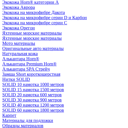
Экокожа Horn® категории A
Экокожа Аврора
Экокожа на микрофибре Дакота
Экокожа на микрофибре серии D и Карбон
Экокожа на микрофибре серии С
Экокожа Орегон
Яхтенные морские материалы
Яхтенные морские материалы
Мото материалы
Оригинальные авто материалы
Натуральная кожа
Алькантара Horn®
Алькантара Premium Horn®
Алькантара SPA Стрейч
Замша Short короткошерстная
Нитки SOLID
SOLID 10 намотка 1000 метров
SOLID 15 намотка 1500 метров
SOLID 20 намотка 600 метров
SOLID 30 намотка 900 метров
SOLID 40 намотка 1200 метров
SOLID 60 намотка 1800 метров
Карпет
Материалы для подложки
Образцы материалов