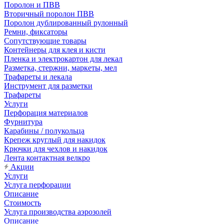
Поролон и ПВВ
Вторичный поролон ПВВ
Поролон дублированный рулонный
Ремни, фиксаторы
Сопутствующие товары
Контейнеры для клея и кисти
Пленка и электрокартон для лекал
Разметка, стержни, маркеты, мел
Трафареты и лекала
Инструмент для разметки
Трафареты
Услуги
Перфорация материалов
Фурнитура
Карабины / полукольца
Крепеж круглый для накидок
Крючки для чехлов и накидок
Лента контактная велкро
Акции
Услуги
Услуга перфорации
Описание
Стоимость
Услуга производства аэрозолей
Описание