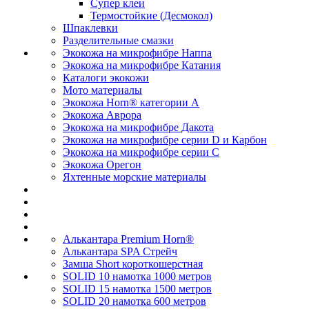
Супер клеи
Термостойкие (Десмокол)
Шпаклевки
Разделительные смазки
Экокожа на микрофибре Наппа
Экокожа на микрофибре Катания
Каталоги экокожи
Мото материалы
Экокожа Horn® категории A
Экокожа Аврора
Экокожа на микрофибре Дакота
Экокожа на микрофибре серии D и Карбон
Экокожа на микрофибре серии С
Экокожа Орегон
Яхтенные морские материалы
Алькантара Premium Horn®
Алькантара SPA Стрейч
Замша Short короткошерстная
SOLID 10 намотка 1000 метров
SOLID 15 намотка 1500 метров
SOLID 20 намотка 600 метров