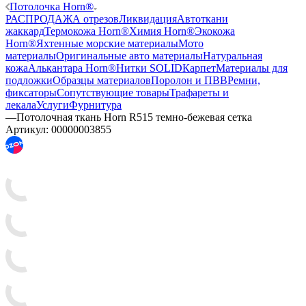
Потолочка Horn®
РАСПРОДАЖА отрезов
Ликвидация
Автоткани
жаккард
Термокожа Horn®
Химия Horn®
Экокожа
Horn®
Яхтенные морские материалы
Мото
материалы
Оригинальные авто материалы
Натуральная
кожа
Алькантара Horn®
Нитки SOLID
Карпет
Материалы для
подложки
Образцы материалов
Поролон и ПВВ
Ремни,
фиксаторы
Сопутствующие товары
Трафареты и
лекала
Услуги
Фурнитура
—
Потолочная ткань Horn R515 темно-бежевая сетка
Артикул:
00000003855