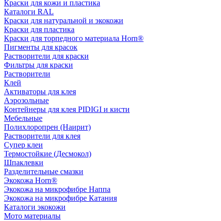
Краски для кожи и пластика
Каталоги RAL
Краски для натуральной и экокожи
Краски для пластика
Краски для торпедного материала Horn®
Пигменты для красок
Растворители для краски
Фильтры для краски
Растворители
Клей
Активаторы для клея
Аэрозольные
Контейнеры для клея PIDIGI и кисти
Мебельные
Полихлоропрен (Наирит)
Растворители для клея
Супер клеи
Термостойкие (Десмокол)
Шпаклевки
Разделительные смазки
Экокожа Horn®
Экокожа на микрофибре Наппа
Экокожа на микрофибре Катания
Каталоги экокожи
Мото материалы