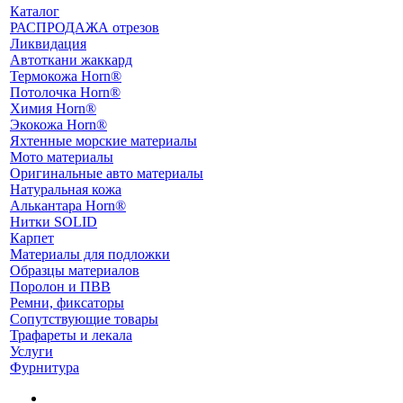
Каталог
РАСПРОДАЖА отрезов
Ликвидация
Автоткани жаккард
Термокожа Horn®
Потолочка Horn®
Химия Horn®
Экокожа Horn®
Яхтенные морские материалы
Мото материалы
Оригинальные авто материалы
Натуральная кожа
Алькантара Horn®
Нитки SOLID
Карпет
Материалы для подложки
Образцы материалов
Поролон и ПВВ
Ремни, фиксаторы
Сопутствующие товары
Трафареты и лекала
Услуги
Фурнитура