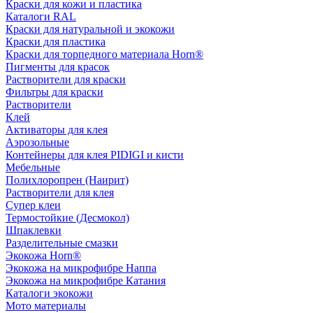
Краски для кожи и пластика
Каталоги RAL
Краски для натуральной и экокожи
Краски для пластика
Краски для торпедного материала Horn®
Пигменты для красок
Растворители для краски
Фильтры для краски
Растворители
Клей
Активаторы для клея
Аэрозольные
Контейнеры для клея PIDIGI и кисти
Мебельные
Полихлоропрен (Наирит)
Растворители для клея
Супер клеи
Термостойкие (Десмокол)
Шпаклевки
Разделительные смазки
Экокожа Horn®
Экокожа на микрофибре Наппа
Экокожа на микрофибре Катания
Каталоги экокожи
Мото материалы