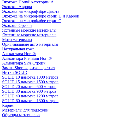
Экокожа Horn® категории A
Экокожа Аврора
Экокожа на микрофибре Дакота
Экокожа на микрофибре серии D и Карбон
Экокожа на микрофибре серии С
Экокожа Орегон
Яхтенные морские материалы
Яхтенные морские материалы
Мото материалы
Оригинальные авто материалы
Натуральная кожа
Алькантара Horn®
Алькантара Premium Horn®
Алькантара SPA Стрейч
Замша Short короткошерстная
Нитки SOLID
SOLID 10 намотка 1000 метров
SOLID 15 намотка 1500 метров
SOLID 20 намотка 600 метров
SOLID 30 намотка 900 метров
SOLID 40 намотка 1200 метров
SOLID 60 намотка 1800 метров
Карпет
Материалы для подложки
Образцы материалов