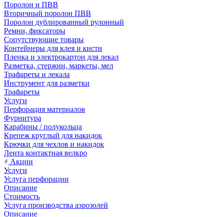
Поролон и ПВВ
Вторичный поролон ПВВ
Поролон дублированный рулонный
Ремни, фиксаторы
Сопутствующие товары
Контейнеры для клея и кисти
Пленка и электрокартон для лекал
Разметка, стержни, маркеты, мел
Трафареты и лекала
Инструмент для разметки
Трафареты
Услуги
Перфорация материалов
Фурнитура
Карабины / полукольца
Крепеж круглый для накидок
Крючки для чехлов и накидок
Лента контактная велкро
Акции
Услуги
Услуга перфорации
Описание
Стоимость
Услуга производства аэрозолей
Описание