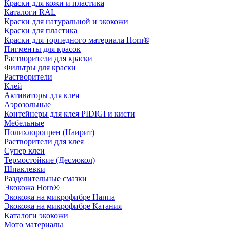
Краски для кожи и пластика
Каталоги RAL
Краски для натуральной и экокожи
Краски для пластика
Краски для торпедного материала Horn®
Пигменты для красок
Растворители для краски
Фильтры для краски
Растворители
Клей
Активаторы для клея
Аэрозольные
Контейнеры для клея PIDIGI и кисти
Мебельные
Полихлоропрен (Наирит)
Растворители для клея
Супер клеи
Термостойкие (Десмокол)
Шпаклевки
Разделительные смазки
Экокожа Horn®
Экокожа на микрофибре Наппа
Экокожа на микрофибре Катания
Каталоги экокожи
Мото материалы