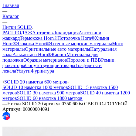
Главная
—
Каталог
—
Нитки SOLID
РАСПРОДАЖА отрезов
Ликвидация
Автоткани
жаккард
Термокожа Horn®
Потолочка Horn®
Химия
Horn®
Экокожа Horn®
Яхтенные морские материалы
Мото
материалы
Оригинальные авто материалы
Натуральная
кожа
Алькантара Horn®
Карпет
Материалы для
подложки
Образцы материалов
Поролон и ПВВ
Ремни,
фиксаторы
Сопутствующие товары
Трафареты и
лекала
Услуги
Фурнитура
—
SOLID 20 намотка 600 метров
SOLID 10 намотка 1000 метров
SOLID 15 намотка 1500
метров
SOLID 30 намотка 900 метров
SOLID 40 намотка 1200
метров
SOLID 60 намотка 1800 метров
—
Нитки SOLID 20 артикул 0350 600м СВЕТЛО-ГОЛУБОЙ
Артикул:
00000004091