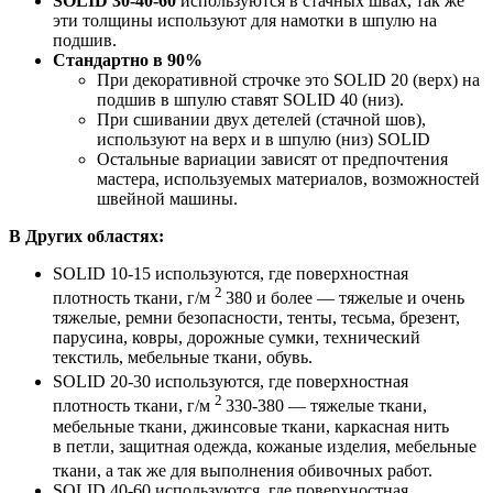
SOLID
30-40-60
используются в стачных швах, так же
эти толщины используют для намотки в шпулю на
подшив.
Стандартно в 90%
При декоративной строчке это SOLID 20 (верх) на
подшив в шпулю ставят SOLID 40 (низ).
При сшивании двух детелей (стачной шов),
используют на верх и в шпулю (низ) SOLID
Остальные вариации зависят от предпочтения
мастера, используемых материалов, возможностей
швейной машины.
В Других областях:
SOLID 10-15 используются, где поверхностная
2
плотность ткани, г/м
380 и более — тяжелые и очень
тяжелые, ремни безопасности, тенты, тесьма, брезент,
парусина, ковры, дорожные сумки, технический
текстиль, мебельные ткани, обувь.
SOLID 20-30 используются, где поверхностная
2
плотность ткани, г/м
330-380 — тяжелые ткани,
мебельные ткани, джинсовые ткани, каркасная нить
в петли, защитная одежда, кожаные изделия, мебельные
ткани, а так же для выполнения обивочных работ.
SOLID 40-60 используются, где поверхностная