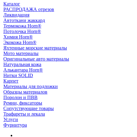
Каталог
РАСПРОДАЖА отрезов
Ликвидация
Автоткани жаккард
Термокожа Horn®
Потолочка Horn®
Химия Horn®
Экокожа Horn®
Яхтенные морские материалы
Мото материалы
Оригинальные авто материалы
Натуральная кожа
Алькантара Horn®
Нитки SOLID
Карпет
Материалы для подложки
Образцы материалов
Поролон и ПВВ
Ремни, фиксаторы
Сопутствующие товары
Трафареты и лекала
Услуги
Фурнитура