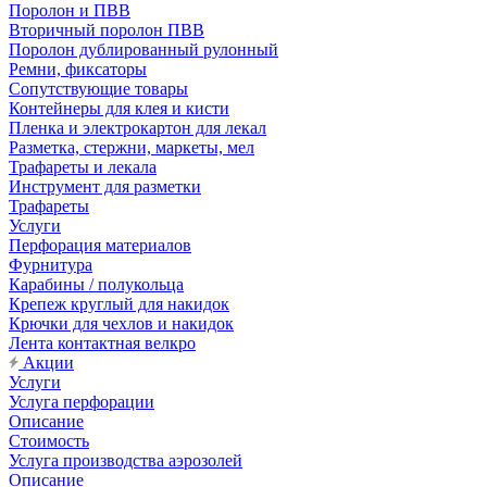
Поролон и ПВВ
Вторичный поролон ПВВ
Поролон дублированный рулонный
Ремни, фиксаторы
Сопутствующие товары
Контейнеры для клея и кисти
Пленка и электрокартон для лекал
Разметка, стержни, маркеты, мел
Трафареты и лекала
Инструмент для разметки
Трафареты
Услуги
Перфорация материалов
Фурнитура
Карабины / полукольца
Крепеж круглый для накидок
Крючки для чехлов и накидок
Лента контактная велкро
Акции
Услуги
Услуга перфорации
Описание
Стоимость
Услуга производства аэрозолей
Описание