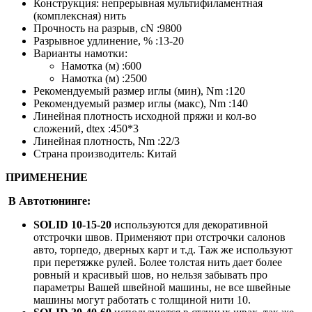
Конструкция: непрерывная мультифиламентная
(комплексная) нить
Прочность на разрыв, cN :9800
Разрывное удлинение, % :13-20
Варианты намотки:
Намотка (м) :600
Намотка (м) :2500
Рекомендуемый размер иглы (мин), Nm :120
Рекомендуемый размер иглы (макс), Nm :140
Линейная плотность исходной пряжи и кол-во
сложений, dtex :450*3
Линейная плотность, Nm :22/3
Страна производитель: Китай
ПРИМЕНЕНИЕ
В Автотюнинге:
SOLID
10-15-20
используются для декоративной
отстрочки швов. Применяют при отстрочки салонов
авто, торпедо, дверных карт и т.д. Таж же используют
при перетяжке рулей. Более толстая нить дает более
ровный и красивый шов, но нельзя забывать про
параметры Вашей швейной машины, не все швейные
машины могут работать с толщиной нити 10.