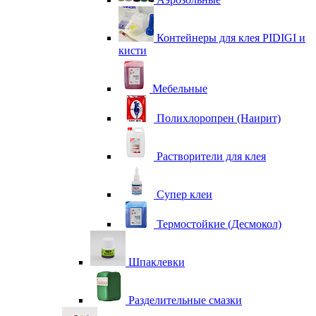
Контейнеры для клея PIDIGI и
кисти
Мебельные
Полихлоропрен (Наирит)
Растворители для клея
Супер клеи
Термостойкие (Десмокол)
Шпаклевки
Разделительные смазки