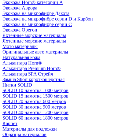
Экокожа Horn® категории A
Экокожа Аврора
Экокожа на микрофибре Дакота
Экокожа на микрофибре серии D и Карбон
Экокожа на микрофибре серии С
Экокожа Орегон
Яхтенные морские материалы
Яхтенные морские материалы
Мото материалы
Оригинальные авто материалы
Натуральная кожа
Алькантара Horn®
Алькантара Premium Horn®
Алькантара SPA Стрейч
Замша Short короткошерстная
Нитки SOLID
SOLID 10 намотка 1000 метров
SOLID 15 намотка 1500 метров
SOLID 20 намотка 600 метров
SOLID 30 намотка 900 метров
SOLID 40 намотка 1200 метров
SOLID 60 намотка 1800 метров
Карпет
Материалы для подложки
Образцы материалов