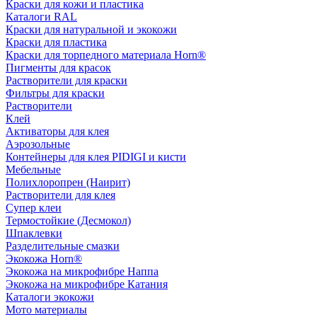
Краски для кожи и пластика
Каталоги RAL
Краски для натуральной и экокожи
Краски для пластика
Краски для торпедного материала Horn®
Пигменты для красок
Растворители для краски
Фильтры для краски
Растворители
Клей
Активаторы для клея
Аэрозольные
Контейнеры для клея PIDIGI и кисти
Мебельные
Полихлоропрен (Наирит)
Растворители для клея
Супер клеи
Термостойкие (Десмокол)
Шпаклевки
Разделительные смазки
Экокожа Horn®
Экокожа на микрофибре Наппа
Экокожа на микрофибре Катания
Каталоги экокожи
Мото материалы