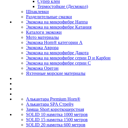
Супер клеи
Термостойкие (Десмокол)
Шпаклевки
Разделительные смазки
Экокожа на микрофибре Наппа
Экокожа на микрофибре Катания
Каталоги экокожи
Мото материалы
Экокожа Horn® категории A
Экокожа Аврора
Экокожа на микрофибре Дакота
Экокожа на микрофибре серии D и Карбон
Экокожа на микрофибре серии С
Экокожа Орегон
Яхтенные морские материалы
Алькантара Premium Horn®
Алькантара SPA Стрейч
Замша Short короткошерстная
SOLID 10 намотка 1000 метров
SOLID 15 намотка 1500 метров
SOLID 20 намотка 600 метров