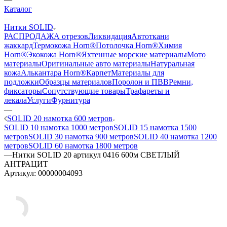
—
Каталог
—
Нитки SOLID
РАСПРОДАЖА отрезов
Ликвидация
Автоткани
жаккард
Термокожа Horn®
Потолочка Horn®
Химия
Horn®
Экокожа Horn®
Яхтенные морские материалы
Мото
материалы
Оригинальные авто материалы
Натуральная
кожа
Алькантара Horn®
Карпет
Материалы для
подложки
Образцы материалов
Поролон и ПВВ
Ремни,
фиксаторы
Сопутствующие товары
Трафареты и
лекала
Услуги
Фурнитура
—
SOLID 20 намотка 600 метров
SOLID 10 намотка 1000 метров
SOLID 15 намотка 1500
метров
SOLID 30 намотка 900 метров
SOLID 40 намотка 1200
метров
SOLID 60 намотка 1800 метров
—
Нитки SOLID 20 артикул 0416 600м СВЕТЛЫЙ
АНТРАЦИТ
Артикул:
00000004093