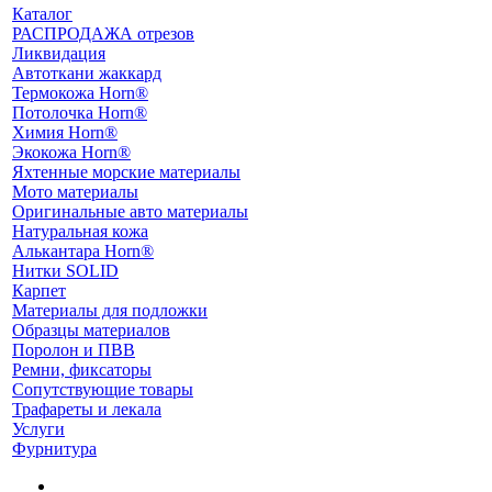
Каталог
РАСПРОДАЖА отрезов
Ликвидация
Автоткани жаккард
Термокожа Horn®
Потолочка Horn®
Химия Horn®
Экокожа Horn®
Яхтенные морские материалы
Мото материалы
Оригинальные авто материалы
Натуральная кожа
Алькантара Horn®
Нитки SOLID
Карпет
Материалы для подложки
Образцы материалов
Поролон и ПВВ
Ремни, фиксаторы
Сопутствующие товары
Трафареты и лекала
Услуги
Фурнитура