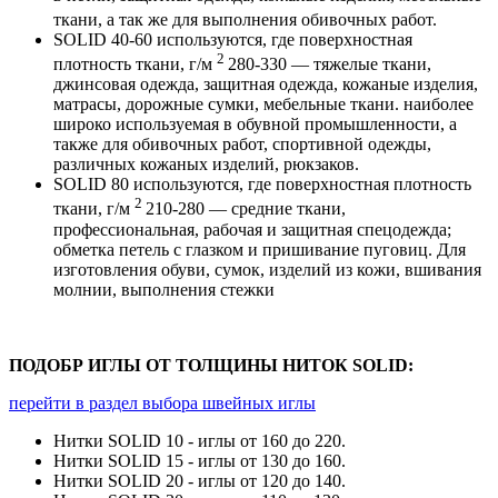
в петли, защитная одежда, кожаные изделия, мебельные
ткани, а так же для выполнения обивочных работ.
SOLID 40-60 используются, где поверхностная
2
плотность ткани, г/м
280-330 — тяжелые ткани,
джинсовая одежда, защитная одежда, кожаные изделия,
матрасы, дорожные сумки, мебельные ткани. наиболее
широко используемая в обувной промышленности, а
также для обивочных работ, спортивной одежды,
различных кожаных изделий, рюкзаков.
SOLID 80 используются, где поверхностная плотность
2
ткани, г/м
210-280 — средние ткани,
профессиональная, рабочая и защитная спецодежда;
обметка петель с глазком и пришивание пуговиц. Для
изготовления обуви, сумок, изделий из кожи, вшивания
молнии, выполнения стежки
ПОДОБР ИГЛЫ ОТ ТОЛЩИНЫ НИТОК S
OLID
:
перейти в раздел выбора швейных иглы
Нитки SOLID 10 - иглы от 160 до 220.
Нитки SOLID 15 - иглы от 130 до 160.