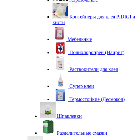
Контейнеры для клея PIDIGI и
кисти
Мебельные
Полихлоропрен (Наирит)
Растворители для клея
Супер клеи
Термостойкие (Десмокол)
Шпаклевки
Разделительные смазки