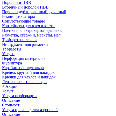
Поролон и ПВВ
Вторичный поролон ПВВ
Поролон дублированный рулонный
Ремни, фиксаторы
Сопутствующие товары
Контейнеры для клея и кисти
Пленка и электрокартон для лекал
Разметка, стержни, маркеты, мел
Трафареты и лекала
Инструмент для разметки
Трафареты
Услуги
Перфорация материалов
Фурнитура
Карабины / полукольца
Крепеж круглый для накидок
Крючки для чехлов и накидок
Лента контактная велкро
Акции
Услуги
Услуга перфорации
Описание
Стоимость
Услуга производства аэрозолей
Описание