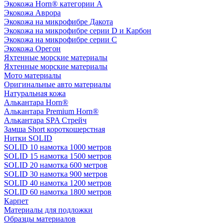
Экокожа Horn® категории A
Экокожа Аврора
Экокожа на микрофибре Дакота
Экокожа на микрофибре серии D и Карбон
Экокожа на микрофибре серии С
Экокожа Орегон
Яхтенные морские материалы
Яхтенные морские материалы
Мото материалы
Оригинальные авто материалы
Натуральная кожа
Алькантара Horn®
Алькантара Premium Horn®
Алькантара SPA Стрейч
Замша Short короткошерстная
Нитки SOLID
SOLID 10 намотка 1000 метров
SOLID 15 намотка 1500 метров
SOLID 20 намотка 600 метров
SOLID 30 намотка 900 метров
SOLID 40 намотка 1200 метров
SOLID 60 намотка 1800 метров
Карпет
Материалы для подложки
Образцы материалов