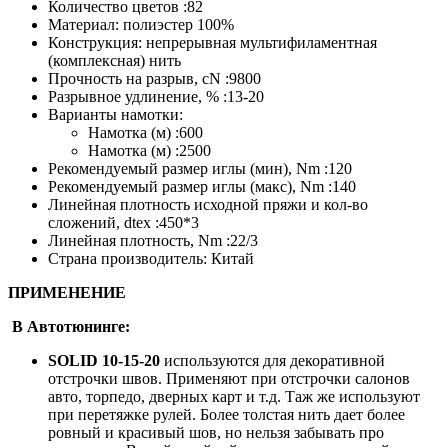
Условный номер :20
Количество цветов :82
Материал: полиэстер 100%
Конструкция: непрерывная мультифиламентная
(комплексная) нить
Прочность на разрыв, cN :9800
Разрывное удлинение, % :13-20
Варианты намотки:
Намотка (м) :600
Намотка (м) :2500
Рекомендуемый размер иглы (мин), Nm :120
Рекомендуемый размер иглы (макс), Nm :140
Линейная плотность исходной пряжи и кол-во
сложений, dtex :450*3
Линейная плотность, Nm :22/3
Страна производитель: Китай
ПРИМЕНЕНИЕ
В Автотюнинге:
SOLID
10-15-20
используются для декоративной
отстрочки швов. Применяют при отстрочки салонов
авто, торпедо, дверных карт и т.д. Таж же используют
при перетяжке рулей. Более толстая нить дает более