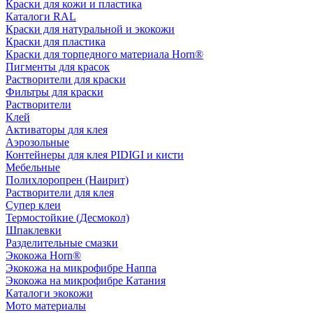
Краски для кожи и пластика
Каталоги RAL
Краски для натуральной и экокожи
Краски для пластика
Краски для торпедного материала Horn®
Пигменты для красок
Растворители для краски
Фильтры для краски
Растворители
Клей
Активаторы для клея
Аэрозольные
Контейнеры для клея PIDIGI и кисти
Мебельные
Полихлоропрен (Наирит)
Растворители для клея
Супер клеи
Термостойкие (Десмокол)
Шпаклевки
Разделительные смазки
Экокожа Horn®
Экокожа на микрофибре Наппа
Экокожа на микрофибре Катания
Каталоги экокожи
Мото материалы