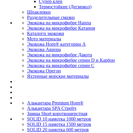
Супер клеи
Термостойкие (Десмокол)
Шпаклевки
Разделительные смазки
Экокожа на микрофибре Наппа
Экокожа на микрофибре Катания
Каталоги экокожи
Мото материалы
Экокожа Horn® категории A
Экокожа Аврора
Экокожа на микрофибре Дакота
Экокожа на микрофибре серии D и Карбон
Экокожа на микрофибре серии С
Экокожа Орегон
Яхтенные морские материалы
Алькантара Premium Horn®
Алькантара SPA Стрейч
Замша Short короткошерстная
SOLID 10 намотка 1000 метров
SOLID 15 намотка 1500 метров
SOLID 20 намотка 600 метров