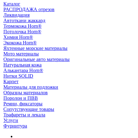
Каталог
РАСПРОДАЖА отрезов
Ликвидация
Автоткани жаккард
Термокожа Horn®
Потолочка Horn®
Химия Horn®
Экокожа Horn®
Яхтенные морские материалы
Мото материалы
Оригинальные авто материалы
Натуральная кожа
Алькантара Horn®
Нитки SOLID
Карпет
Материалы для подложки
Образцы материалов
Поролон и ПВВ
Ремни, фиксаторы
Сопутствующие товары
Трафареты и лекала
Услуги
Фурнитура