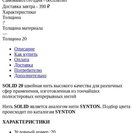
399 ₽
от 150 т.р.
0
₽
Варианты цен
Розничная цена
470
₽
0
₽
458
₽
0
₽
425
₽
0
₽
399
₽
Подробности
Достаточно
Нашли дешевле?
Хочу в подарок
Самовывоз сегодня - бесплатно
Доставка завтра - 390 ₽
Характеристики