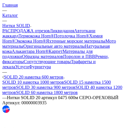
Главная
—
Каталог
—
Нитки SOLID
РАСПРОДАЖА отрезов
Ликвидация
Автоткани
жаккард
Термокожа Horn®
Потолочка Horn®
Химия
Horn®
Экокожа Horn®
Яхтенные морские материалы
Мото
материалы
Оригинальные авто материалы
Натуральная
кожа
Алькантара Horn®
Карпет
Материалы для
подложки
Образцы материалов
Поролон и ПВВ
Ремни,
фиксаторы
Сопутствующие товары
Трафареты и
лекала
Услуги
Фурнитура
—
SOLID 20 намотка 600 метров
SOLID 10 намотка 1000 метров
SOLID 15 намотка 1500
метров
SOLID 30 намотка 900 метров
SOLID 40 намотка 1200
метров
SOLID 60 намотка 1800 метров
—
Нитки SOLID 20 артикул 0475 600м СЕРО-ОРЕХОВЫЙ
Артикул:
00000003935