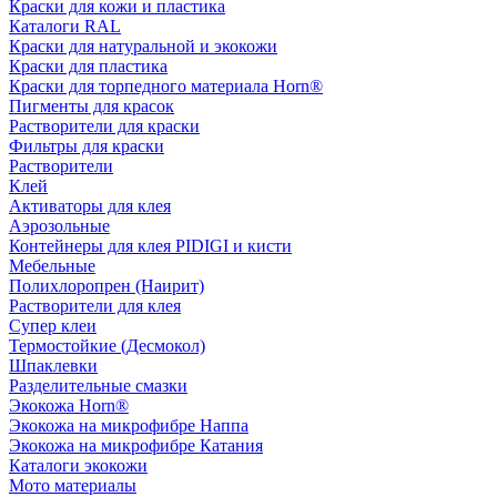
Краски для кожи и пластика
Каталоги RAL
Краски для натуральной и экокожи
Краски для пластика
Краски для торпедного материала Horn®
Пигменты для красок
Растворители для краски
Фильтры для краски
Растворители
Клей
Активаторы для клея
Аэрозольные
Контейнеры для клея PIDIGI и кисти
Мебельные
Полихлоропрен (Наирит)
Растворители для клея
Супер клеи
Термостойкие (Десмокол)
Шпаклевки
Разделительные смазки
Экокожа Horn®
Экокожа на микрофибре Наппа
Экокожа на микрофибре Катания
Каталоги экокожи
Мото материалы