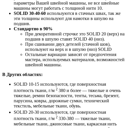
Конструкция: непрерывная мультифиламентная
(комплексная) нить
Прочность на разрыв, cN :9800
Разрывное удлинение, % :13-20
Варианты намотки:
Намотка (м) :600
Намотка (м) :2500
Рекомендуемый размер иглы (мин), Nm :120
Рекомендуемый размер иглы (макс), Nm :140
Линейная плотность исходной пряжи и кол-во
сложений, dtex :450*3
Линейная плотность, Nm :22/3
Страна производитель: Китай
ПРИМЕНЕНИЕ
В Автотюнинге:
SOLID
10-15-20
используются для декоративной
отстрочки швов. Применяют при отстрочки салонов
авто, торпедо, дверных карт и т.д. Таж же используют
при перетяжке рулей. Более толстая нить дает более
ровный и красивый шов, но нельзя забывать про
параметры Вашей швейной машины, не все швейные
машины могут работать с толщиной нити 10.