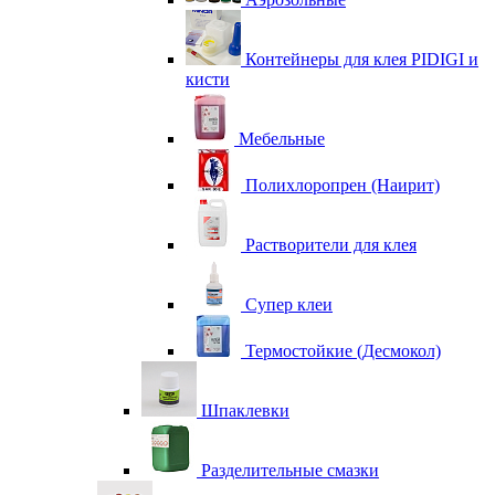
Контейнеры для клея PIDIGI и
кисти
Мебельные
Полихлоропрен (Наирит)
Растворители для клея
Супер клеи
Термостойкие (Десмокол)
Шпаклевки
Разделительные смазки