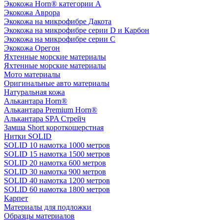
Экокожа Horn® категории A
Экокожа Аврора
Экокожа на микрофибре Дакота
Экокожа на микрофибре серии D и Карбон
Экокожа на микрофибре серии С
Экокожа Орегон
Яхтенные морские материалы
Яхтенные морские материалы
Мото материалы
Оригинальные авто материалы
Натуральная кожа
Алькантара Horn®
Алькантара Premium Horn®
Алькантара SPA Стрейч
Замша Short короткошерстная
Нитки SOLID
SOLID 10 намотка 1000 метров
SOLID 15 намотка 1500 метров
SOLID 20 намотка 600 метров
SOLID 30 намотка 900 метров
SOLID 40 намотка 1200 метров
SOLID 60 намотка 1800 метров
Карпет
Материалы для подложки
Образцы материалов