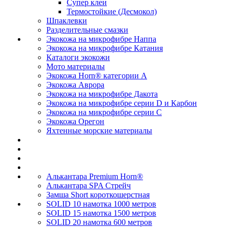
Супер клеи
Термостойкие (Десмокол)
Шпаклевки
Разделительные смазки
Экокожа на микрофибре Наппа
Экокожа на микрофибре Катания
Каталоги экокожи
Мото материалы
Экокожа Horn® категории A
Экокожа Аврора
Экокожа на микрофибре Дакота
Экокожа на микрофибре серии D и Карбон
Экокожа на микрофибре серии С
Экокожа Орегон
Яхтенные морские материалы
Алькантара Premium Horn®
Алькантара SPA Стрейч
Замша Short короткошерстная
SOLID 10 намотка 1000 метров
SOLID 15 намотка 1500 метров
SOLID 20 намотка 600 метров