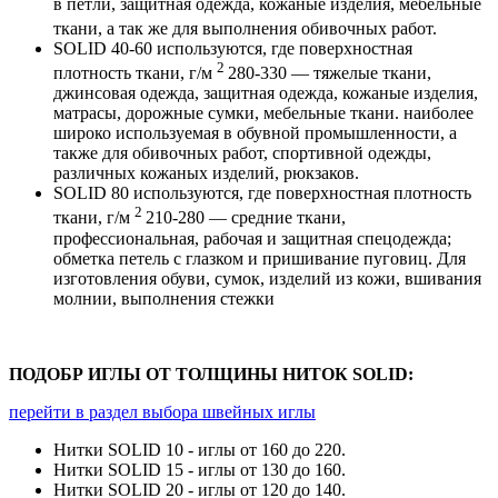
SOLID
30-40-60
используются в стачных швах, так же
эти толщины используют для намотки в шпулю на
подшив.
Стандартно в 90%
При декоративной строчке это SOLID 20 (верх) на
подшив в шпулю ставят SOLID 40 (низ).
При сшивании двух детелей (стачной шов),
используют на верх и в шпулю (низ) SOLID
Остальные вариации зависят от предпочтения
мастера, используемых материалов, возможностей
швейной машины.
В Других областях:
SOLID 10-15 используются, где поверхностная
2
плотность ткани, г/м
380 и более — тяжелые и очень
тяжелые, ремни безопасности, тенты, тесьма, брезент,
парусина, ковры, дорожные сумки, технический
текстиль, мебельные ткани, обувь.
SOLID 20-30 используются, где поверхностная
2
плотность ткани, г/м
330-380 — тяжелые ткани,
мебельные ткани, джинсовые ткани, каркасная нить
в петли, защитная одежда, кожаные изделия, мебельные
ткани, а так же для выполнения обивочных работ.
SOLID 40-60 используются, где поверхностная