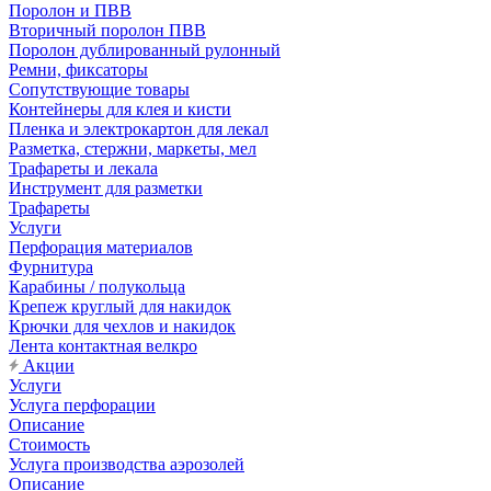
Поролон и ПВВ
Вторичный поролон ПВВ
Поролон дублированный рулонный
Ремни, фиксаторы
Сопутствующие товары
Контейнеры для клея и кисти
Пленка и электрокартон для лекал
Разметка, стержни, маркеты, мел
Трафареты и лекала
Инструмент для разметки
Трафареты
Услуги
Перфорация материалов
Фурнитура
Карабины / полукольца
Крепеж круглый для накидок
Крючки для чехлов и накидок
Лента контактная велкро
Акции
Услуги
Услуга перфорации
Описание
Стоимость
Услуга производства аэрозолей
Описание