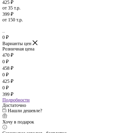
товар также в наличии в шоурум в кол-ве 1 шт
арт. 0475
Нитки SOLID 20 артикул 0475 600м СЕРО-ОРЕХОВЫЙ
серо-ореховый
Цена за шт
470 ₽
скидка от суммы заказа
470 ₽
458 ₽
от 10 т.р.
425 ₽
от 35 т.р.