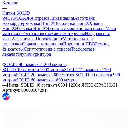
—
Каталог
—
Нитки SOLID
РАСПРОДАЖА отрезов
Ликвидация
Автоткани
жаккард
Термокожа Horn®
Потолочка Horn®
Химия
Horn®
Экокожа Horn®
Яхтенные морские материалы
Мото
материалы
Оригинальные авто материалы
Натуральная
кожа
Алькантара Horn®
Карпет
Материалы для
подложки
Образцы материалов
Поролон и ПВВ
Ремни,
фиксаторы
Сопутствующие товары
Трафареты и
лекала
Услуги
Фурнитура
—
SOLID 40 намотка 1200 метров
SOLID 10 намотка 1000 метров
SOLID 15 намотка 1500
метров
SOLID 20 намотка 600 метров
SOLID 30 намотка 900
метров
SOLID 60 намотка 1800 метров
—
Нитки SOLID 40 артикул 0504 1200м ЯРКО-КРАСНЫЙ
Артикул:
00000004291