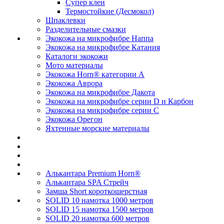
Супер клеи
Термостойкие (Десмокол)
Шпаклевки
Разделительные смазки
Экокожа на микрофибре Наппа
Экокожа на микрофибре Катания
Каталоги экокожи
Мото материалы
Экокожа Horn® категории A
Экокожа Аврора
Экокожа на микрофибре Дакота
Экокожа на микрофибре серии D и Карбон
Экокожа на микрофибре серии С
Экокожа Орегон
Яхтенные морские материалы
Алькантара Premium Horn®
Алькантара SPA Стрейч
Замша Short короткошерстная
SOLID 10 намотка 1000 метров
SOLID 15 намотка 1500 метров
SOLID 20 намотка 600 метров