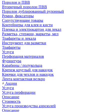
Поролон и ПВВ
Вторичный поролон ПВВ
Поролон дублированный рулонный
Ремни, фиксаторы
Сопутствующие товары
Контейнеры для клея и кисти
Пленка и электрокартон для лекал
Разметка, стержни, маркеты, мел
Трафареты и лекала
Инструмент для разметки
Трафареты
Услуги
Перфорация материалов
Фурнитура
Карабины / полукольца
Крепеж круглый для накидок
Крючки для чехлов и накидок
Лента контактная велкро
Акции
Услуги
Услуга перфорации
Описание
Стоимость
Услуга производства аэрозолей
Описание