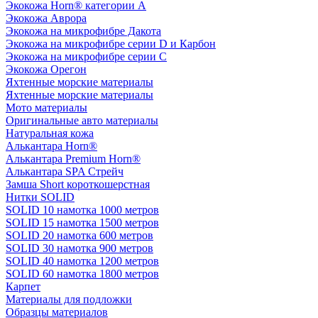
Экокожа Horn® категории A
Экокожа Аврора
Экокожа на микрофибре Дакота
Экокожа на микрофибре серии D и Карбон
Экокожа на микрофибре серии С
Экокожа Орегон
Яхтенные морские материалы
Яхтенные морские материалы
Мото материалы
Оригинальные авто материалы
Натуральная кожа
Алькантара Horn®
Алькантара Premium Horn®
Алькантара SPA Стрейч
Замша Short короткошерстная
Нитки SOLID
SOLID 10 намотка 1000 метров
SOLID 15 намотка 1500 метров
SOLID 20 намотка 600 метров
SOLID 30 намотка 900 метров
SOLID 40 намотка 1200 метров
SOLID 60 намотка 1800 метров
Карпет
Материалы для подложки
Образцы материалов