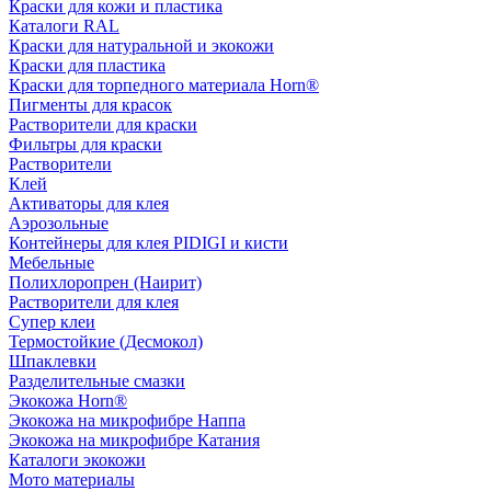
Краски для кожи и пластика
Каталоги RAL
Краски для натуральной и экокожи
Краски для пластика
Краски для торпедного материала Horn®
Пигменты для красок
Растворители для краски
Фильтры для краски
Растворители
Клей
Активаторы для клея
Аэрозольные
Контейнеры для клея PIDIGI и кисти
Мебельные
Полихлоропрен (Наирит)
Растворители для клея
Супер клеи
Термостойкие (Десмокол)
Шпаклевки
Разделительные смазки
Экокожа Horn®
Экокожа на микрофибре Наппа
Экокожа на микрофибре Катания
Каталоги экокожи
Мото материалы