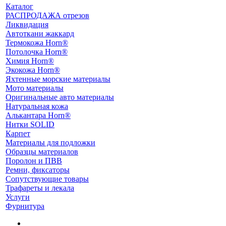
Каталог
РАСПРОДАЖА отрезов
Ликвидация
Автоткани жаккард
Термокожа Horn®
Потолочка Horn®
Химия Horn®
Экокожа Horn®
Яхтенные морские материалы
Мото материалы
Оригинальные авто материалы
Натуральная кожа
Алькантара Horn®
Нитки SOLID
Карпет
Материалы для подложки
Образцы материалов
Поролон и ПВВ
Ремни, фиксаторы
Сопутствующие товары
Трафареты и лекала
Услуги
Фурнитура