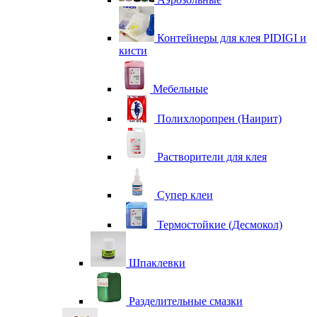
Контейнеры для клея PIDIGI и
кисти
Мебельные
Полихлоропрен (Наирит)
Растворители для клея
Супер клеи
Термостойкие (Десмокол)
Шпаклевки
Разделительные смазки