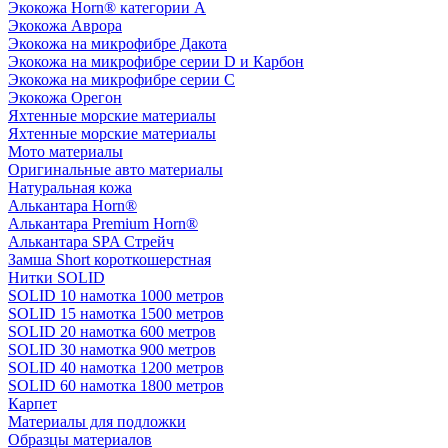
Экокожа Horn® категории A
Экокожа Аврора
Экокожа на микрофибре Дакота
Экокожа на микрофибре серии D и Карбон
Экокожа на микрофибре серии С
Экокожа Орегон
Яхтенные морские материалы
Яхтенные морские материалы
Мото материалы
Оригинальные авто материалы
Натуральная кожа
Алькантара Horn®
Алькантара Premium Horn®
Алькантара SPA Стрейч
Замша Short короткошерстная
Нитки SOLID
SOLID 10 намотка 1000 метров
SOLID 15 намотка 1500 метров
SOLID 20 намотка 600 метров
SOLID 30 намотка 900 метров
SOLID 40 намотка 1200 метров
SOLID 60 намотка 1800 метров
Карпет
Материалы для подложки
Образцы материалов