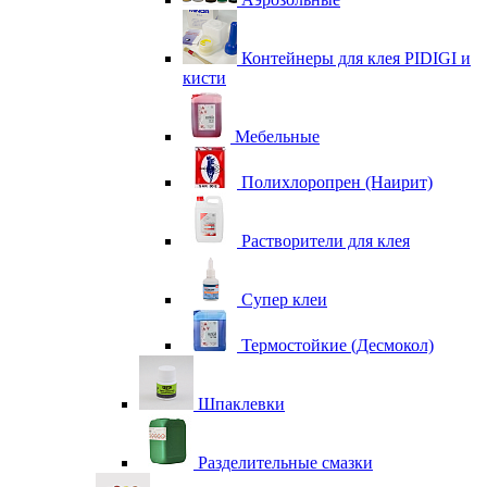
Контейнеры для клея PIDIGI и
кисти
Мебельные
Полихлоропрен (Наирит)
Растворители для клея
Супер клеи
Термостойкие (Десмокол)
Шпаклевки
Разделительные смазки