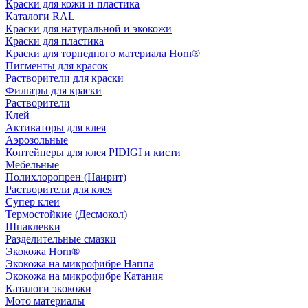
Краски для кожи и пластика
Каталоги RAL
Краски для натуральной и экокожи
Краски для пластика
Краски для торпедного материала Horn®
Пигменты для красок
Растворители для краски
Фильтры для краски
Растворители
Клей
Активаторы для клея
Аэрозольные
Контейнеры для клея PIDIGI и кисти
Мебельные
Полихлоропрен (Наирит)
Растворители для клея
Супер клеи
Термостойкие (Десмокол)
Шпаклевки
Разделительные смазки
Экокожа Horn®
Экокожа на микрофибре Наппа
Экокожа на микрофибре Катания
Каталоги экокожи
Мото материалы