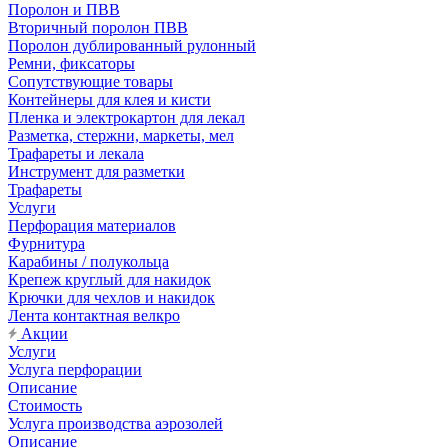
Поролон и ПВВ
Вторичный поролон ПВВ
Поролон дублированный рулонный
Ремни, фиксаторы
Сопутствующие товары
Контейнеры для клея и кисти
Пленка и электрокартон для лекал
Разметка, стержни, маркеты, мел
Трафареты и лекала
Инструмент для разметки
Трафареты
Услуги
Перфорация материалов
Фурнитура
Карабины / полукольца
Крепеж круглый для накидок
Крючки для чехлов и накидок
Лента контактная велкро
Акции
Услуги
Услуга перфорации
Описание
Стоимость
Услуга производства аэрозолей
Описание