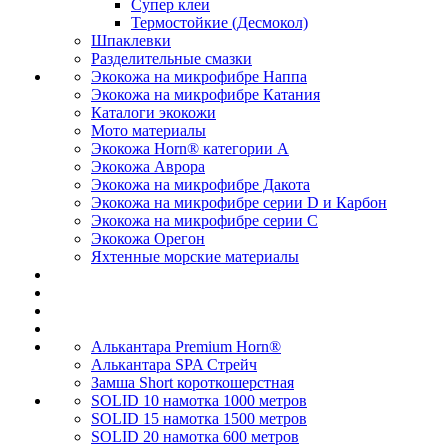
Супер клеи
Термостойкие (Десмокол)
Шпаклевки
Разделительные смазки
Экокожа на микрофибре Наппа
Экокожа на микрофибре Катания
Каталоги экокожи
Мото материалы
Экокожа Horn® категории A
Экокожа Аврора
Экокожа на микрофибре Дакота
Экокожа на микрофибре серии D и Карбон
Экокожа на микрофибре серии С
Экокожа Орегон
Яхтенные морские материалы
Алькантара Premium Horn®
Алькантара SPA Стрейч
Замша Short короткошерстная
SOLID 10 намотка 1000 метров
SOLID 15 намотка 1500 метров
SOLID 20 намотка 600 метров