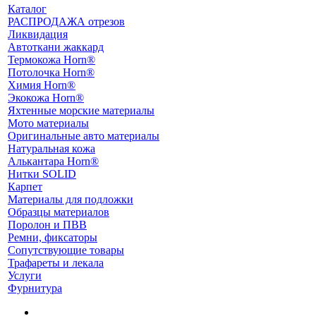
Каталог
РАСПРОДАЖА отрезов
Ликвидация
Автоткани жаккард
Термокожа Horn®
Потолочка Horn®
Химия Horn®
Экокожа Horn®
Яхтенные морские материалы
Мото материалы
Оригинальные авто материалы
Натуральная кожа
Алькантара Horn®
Нитки SOLID
Карпет
Материалы для подложки
Образцы материалов
Поролон и ПВВ
Ремни, фиксаторы
Сопутствующие товары
Трафареты и лекала
Услуги
Фурнитура