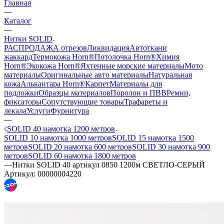
Главная
—
Каталог
—
Нитки SOLID
РАСПРОДАЖА отрезов
Ликвидация
Автоткани
жаккард
Термокожа Horn®
Потолочка Horn®
Химия
Horn®
Экокожа Horn®
Яхтенные морские материалы
Мото
материалы
Оригинальные авто материалы
Натуральная
кожа
Алькантара Horn®
Карпет
Материалы для
подложки
Образцы материалов
Поролон и ПВВ
Ремни,
фиксаторы
Сопутствующие товары
Трафареты и
лекала
Услуги
Фурнитура
—
SOLID 40 намотка 1200 метров
SOLID 10 намотка 1000 метров
SOLID 15 намотка 1500
метров
SOLID 20 намотка 600 метров
SOLID 30 намотка 900
метров
SOLID 60 намотка 1800 метров
—
Нитки SOLID 40 артикул 0850 1200м СВЕТЛО-СЕРЫЙ
Артикул:
00000004220