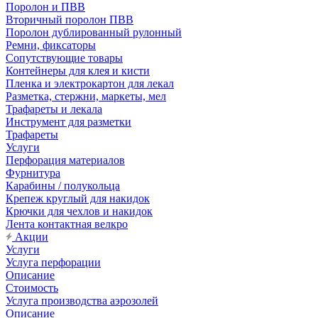
Поролон и ПВВ
Вторичный поролон ПВВ
Поролон дублированный рулонный
Ремни, фиксаторы
Сопутствующие товары
Контейнеры для клея и кисти
Пленка и электрокартон для лекал
Разметка, стержни, маркеты, мел
Трафареты и лекала
Инструмент для разметки
Трафареты
Услуги
Перфорация материалов
Фурнитура
Карабины / полукольца
Крепеж круглый для накидок
Крючки для чехлов и накидок
Лента контактная велкро
Акции
Услуги
Услуга перфорации
Описание
Стоимость
Услуга производства аэрозолей
Описание