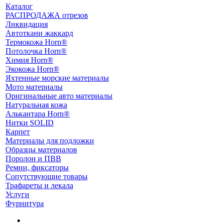
Каталог
РАСПРОДАЖА отрезов
Ликвидация
Автоткани жаккард
Термокожа Horn®
Потолочка Horn®
Химия Horn®
Экокожа Horn®
Яхтенные морские материалы
Мото материалы
Оригинальные авто материалы
Натуральная кожа
Алькантара Horn®
Нитки SOLID
Карпет
Материалы для подложки
Образцы материалов
Поролон и ПВВ
Ремни, фиксаторы
Сопутствующие товары
Трафареты и лекала
Услуги
Фурнитура