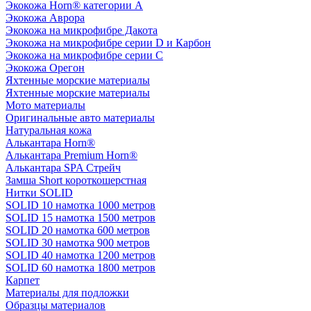
Экокожа Horn® категории A
Экокожа Аврора
Экокожа на микрофибре Дакота
Экокожа на микрофибре серии D и Карбон
Экокожа на микрофибре серии С
Экокожа Орегон
Яхтенные морские материалы
Яхтенные морские материалы
Мото материалы
Оригинальные авто материалы
Натуральная кожа
Алькантара Horn®
Алькантара Premium Horn®
Алькантара SPA Стрейч
Замша Short короткошерстная
Нитки SOLID
SOLID 10 намотка 1000 метров
SOLID 15 намотка 1500 метров
SOLID 20 намотка 600 метров
SOLID 30 намотка 900 метров
SOLID 40 намотка 1200 метров
SOLID 60 намотка 1800 метров
Карпет
Материалы для подложки
Образцы материалов