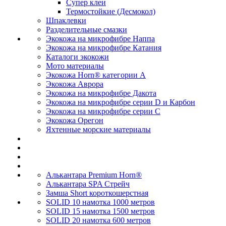
Супер клеи
Термостойкие (Десмокол)
Шпаклевки
Разделительные смазки
Экокожа на микрофибре Наппа
Экокожа на микрофибре Катания
Каталоги экокожи
Мото материалы
Экокожа Horn® категории A
Экокожа Аврора
Экокожа на микрофибре Дакота
Экокожа на микрофибре серии D и Карбон
Экокожа на микрофибре серии С
Экокожа Орегон
Яхтенные морские материалы
Алькантара Premium Horn®
Алькантара SPA Стрейч
Замша Short короткошерстная
SOLID 10 намотка 1000 метров
SOLID 15 намотка 1500 метров
SOLID 20 намотка 600 метров