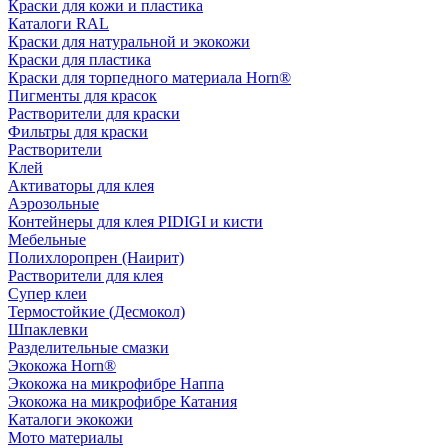
Краски для кожи и пластика
Каталоги RAL
Краски для натуральной и экокожи
Краски для пластика
Краски для торпедного материала Horn®
Пигменты для красок
Растворители для краски
Фильтры для краски
Растворители
Клей
Активаторы для клея
Аэрозольные
Контейнеры для клея PIDIGI и кисти
Мебельные
Полихлоропрен (Наирит)
Растворители для клея
Супер клеи
Термостойкие (Десмокол)
Шпаклевки
Разделительные смазки
Экокожа Horn®
Экокожа на микрофибре Наппа
Экокожа на микрофибре Катания
Каталоги экокожи
Мото материалы