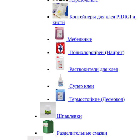
Контейнеры для клея PIDIGI и
кисти
Мебельные
Полихлоропрен (Наирит)
Растворители для клея
Супер клеи
Термостойкие (Десмокол)
Шпаклевки
Разделительные смазки