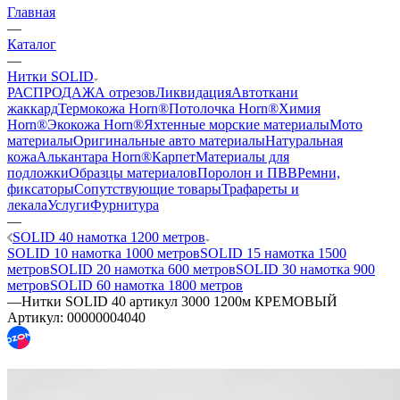
Главная
—
Каталог
—
Нитки SOLID
РАСПРОДАЖА отрезов
Ликвидация
Автоткани
жаккард
Термокожа Horn®
Потолочка Horn®
Химия
Horn®
Экокожа Horn®
Яхтенные морские материалы
Мото
материалы
Оригинальные авто материалы
Натуральная
кожа
Алькантара Horn®
Карпет
Материалы для
подложки
Образцы материалов
Поролон и ПВВ
Ремни,
фиксаторы
Сопутствующие товары
Трафареты и
лекала
Услуги
Фурнитура
—
SOLID 40 намотка 1200 метров
SOLID 10 намотка 1000 метров
SOLID 15 намотка 1500
метров
SOLID 20 намотка 600 метров
SOLID 30 намотка 900
метров
SOLID 60 намотка 1800 метров
—
Нитки SOLID 40 артикул 3000 1200м КРЕМОВЫЙ
Артикул:
00000004040